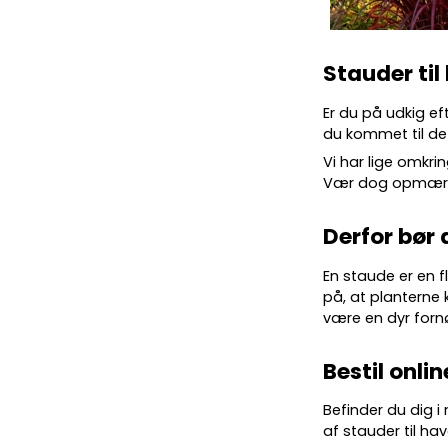
Stauder til
Er du på udkig ef
du kommet til det
Vi har lige omkrin
Vær dog opmærkso
Derfor bør 
En staude er en f
på, at planterne 
være en dyr forn
Bestil onlin
Befinder du dig i
af stauder til hav