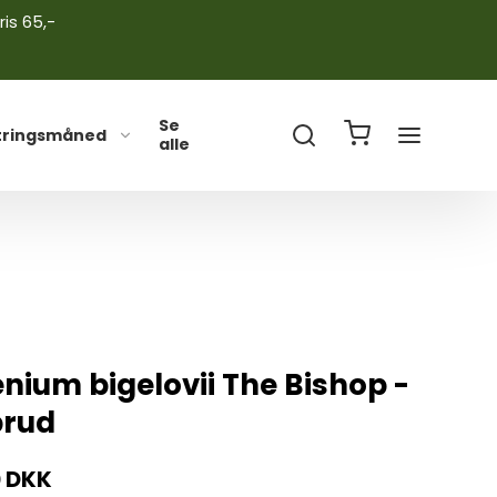
ris 65,-
Se
tringsmåned
alle
nium bigelovii The Bishop -
brud
0 DKK