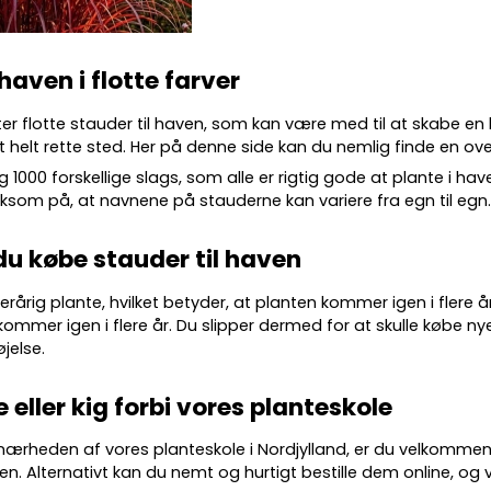
 haven i flotte farver
ter flotte
stauder
til haven, som kan være med til at skabe en
 helt rette sted. Her på denne side kan du nemlig finde en over
g 10
00 forskellige slags
, som alle er rigtig gode at plante i ha
m på, at navnene på stauderne kan variere fra egn til egn
du købe stauder til haven
lerårig plante, hvilket betyder, at planten kommer igen i flere 
kommer igen i flere år. Du slipper dermed for at skulle købe nye
øjelse.
e eller kig forbi vores planteskole
 nærheden af vores planteskole i Nordjylland, er du velkommen
en. Alternativt kan du nemt og hurtigt bestille dem online, og vi