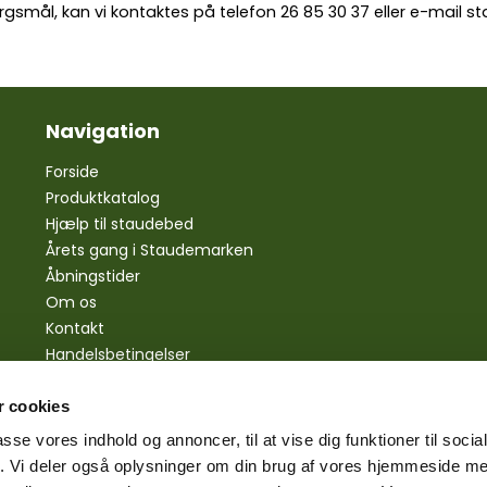
rgsmål, kan vi kontaktes på telefon
26 85 30 37
eller e-mail
st
Navigation
Forside
Produktkatalog
Hjælp til staudebed
Årets gang i Staudemarken
Åbningstider
Om os
Kontakt
Handelsbetingelser
Personlige oplysninger
Bestilling
 cookies
Betaling
passe vores indhold og annoncer, til at vise dig funktioner til soci
Levering
fik. Vi deler også oplysninger om din brug af vores hjemmeside m
Reklamationsret