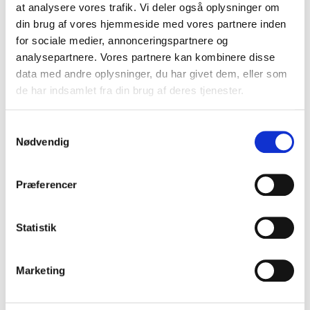
at analysere vores trafik. Vi deler også oplysninger om
din brug af vores hjemmeside med vores partnere inden
for sociale medier, annonceringspartnere og
analysepartnere. Vores partnere kan kombinere disse
data med andre oplysninger, du har givet dem, eller som
de har indsamlet fra din brug af deres tjenester.
S
Nødvendig
a
m
t
Præferencer
y
k
k
Statistik
e
v
Marketing
a
l