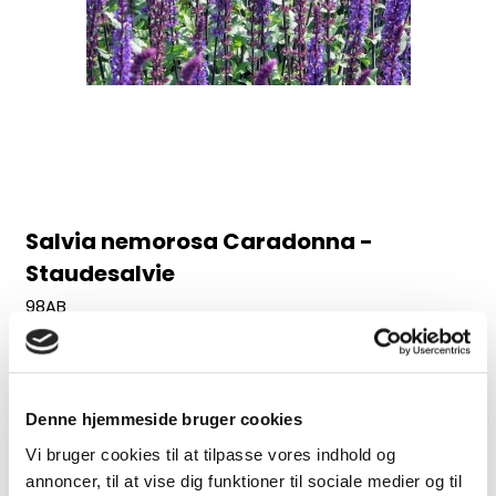
Salvia nemorosa Caradonna -
Staudesalvie
98AB
Juni-august, 60 cm
30,00 DKK
Denne hjemmeside bruger cookies
(inkl. moms)
Vi bruger cookies til at tilpasse vores indhold og
VIS PRODUKT
annoncer, til at vise dig funktioner til sociale medier og til