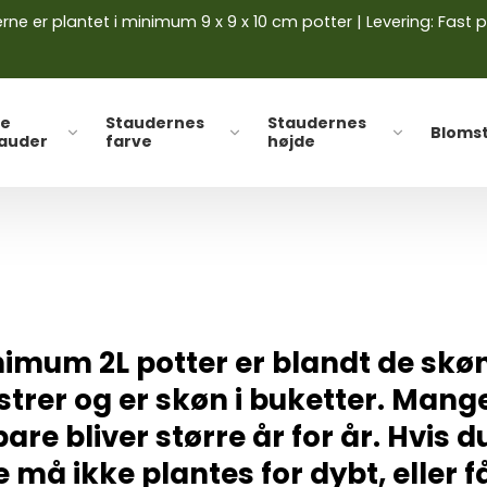
ne er plantet i minimum 9 x 9 x 10 cm potter | Levering: Fast p
le
Staudernes
Staudernes
Bloms
tauder
farve
højde
mum 2L potter er blandt de skøn
trer og er skøn i buketter. Mang
are bliver større år for år. Hvis du
 må ikke plantes for dybt, eller 