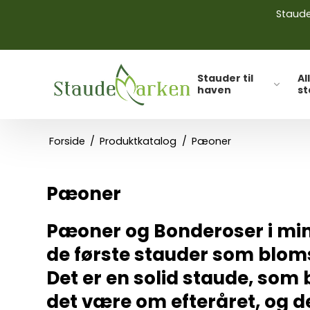
Stauder
Stauder til
Al
haven
s
Forside
/
Produktkatalog
/
Pæoner
Pæoner
Pæoner og Bonderoser i mini
de første stauder som bloms
Det er en solid staude, som b
det være om efteråret, og de