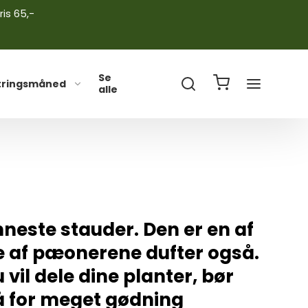
ris 65,-
Se
tringsmåned
alle
neste stauder. Den er en af
e af pæonerene dufter også.
 vil dele dine planter, bør
få for meget gødning