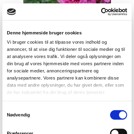
Denne hjemmeside bruger cookies
Vi bruger cookies til at tilpasse vores indhold og
annoncer, til at vise dig funktioner til sociale medier og til
at analysere vores trafik. Vi deler også oplysninger om
din brug af vores hjemmeside med vores partnere inden
for sociale medier, annonceringspartnere og
analysepartnere. Vores partnere kan kombinere disse
data med andre oplysninger, du har givet dem, eller som
de har indsamlet fra din brug af deres tjenester.
Chrysanthemum Hietzing -
S
Vinterasters
Nødvendig
a
04cc14
m
t
Præferencer