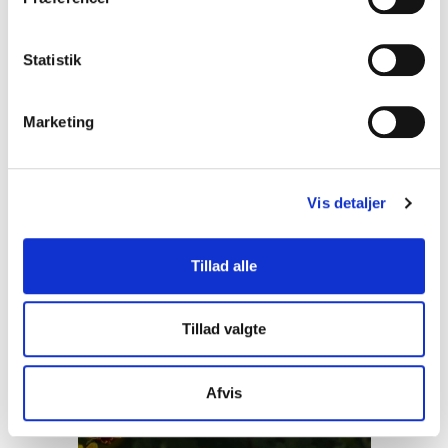
Oktober-november, 60 cm
y
k
30,00 DKK
k
Statistik
e
(inkl. moms)
v
VIS PRODUKT
Marketing
a
l
g
Vis detaljer
Tillad alle
Tillad valgte
Afvis