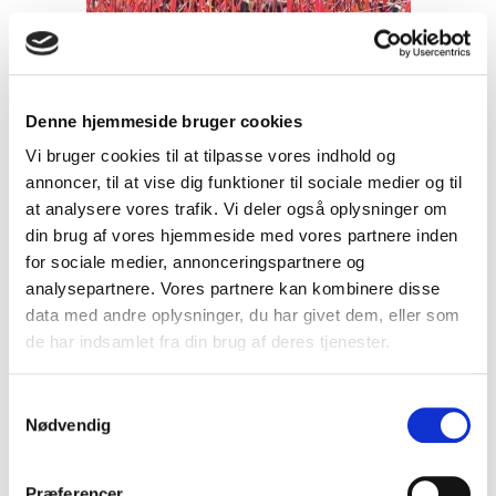
Denne hjemmeside bruger cookies
Vi bruger cookies til at tilpasse vores indhold og
annoncer, til at vise dig funktioner til sociale medier og til
at analysere vores trafik. Vi deler også oplysninger om
din brug af vores hjemmeside med vores partnere inden
for sociale medier, annonceringspartnere og
analysepartnere. Vores partnere kan kombinere disse
data med andre oplysninger, du har givet dem, eller som
de har indsamlet fra din brug af deres tjenester.
S
Andropogon gerardii Red October -
Nødvendig
a
Kalkunfod
m
48
t
Præferencer