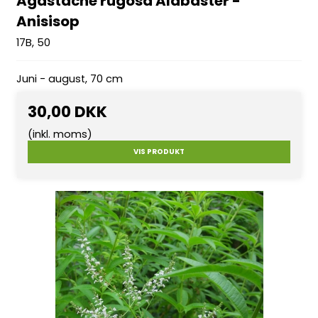
Agastache rugosa Alabaster -
Anisisop
17B, 50
Juni - august, 70 cm
30,00 DKK
(inkl. moms)
VIS PRODUKT