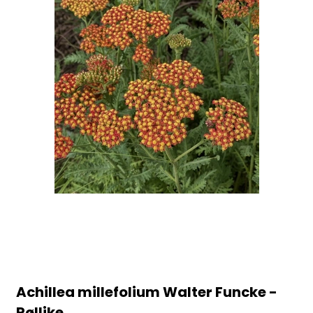
Achillea millefolium Walter Funcke -
Røllike