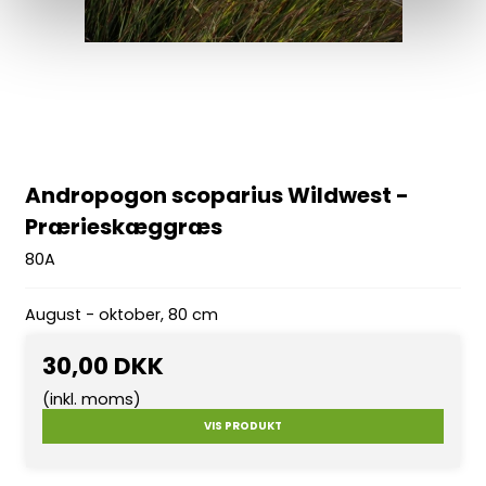
Andropogon scoparius Wildwest -
Prærieskæggræs
80A
August - oktober, 80 cm
30,00 DKK
(inkl. moms)
VIS PRODUKT