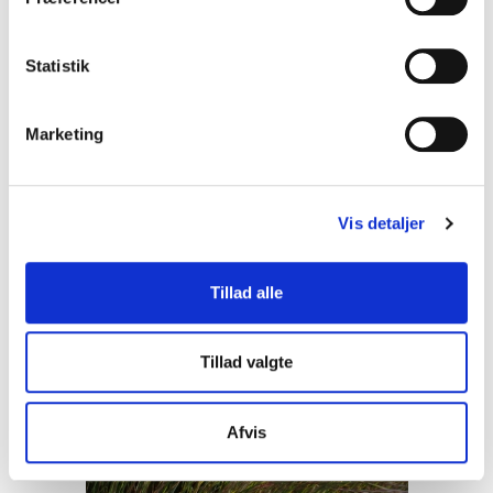
y
100 cm
k
k
Statistik
40,00 DKK
e
v
(inkl. moms)
Marketing
a
VIS PRODUKT
l
g
Vis detaljer
Tillad alle
Tillad valgte
Afvis