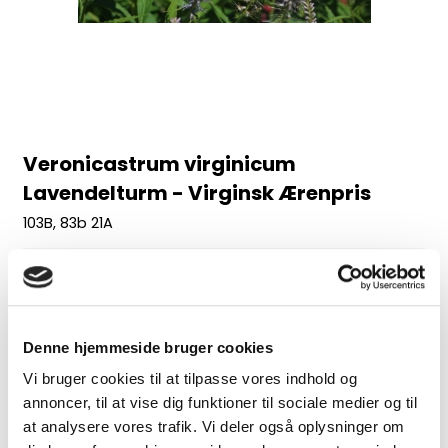
Veronicastrum virginicum
Lavendelturm - Virginsk Ærenpris
103B, 83b 21A
August-september, 150 cm
30,00 DKK
Denne hjemmeside bruger cookies
(inkl. moms)
VIS PRODUKT
Vi bruger cookies til at tilpasse vores indhold og
annoncer, til at vise dig funktioner til sociale medier og til
at analysere vores trafik. Vi deler også oplysninger om