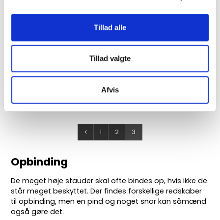
65B
Tillad alle
70-150 cm
Tillad valgte
30,00 DKK
(inkl. moms)
Afvis
VIS PRODUKT
1
2
3
Opbinding
De meget høje stauder skal ofte bindes op, hvis ikke de
står meget beskyttet. Der findes forskellige redskaber
til opbinding, men en pind og noget snor kan såmænd
også gøre det.