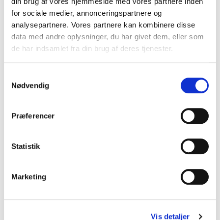
din brug af vores hjemmeside med vores partnere inden
for sociale medier, annonceringspartnere og
analysepartnere. Vores partnere kan kombinere disse
data med andre oplysninger, du har givet dem, eller som
de har indsamlet fra din brug af deres tjenester.
S
Nødvendig
a
m
t
Præferencer
y
k
k
Statistik
e
v
Marketing
a
l
Woodwardia fimbriata -
g
Vis detaljer
Kæmpekædebregne