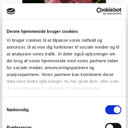
Denne hjemmeside bruger cookies
Vi bruger cookies til at tilpasse vores indhold og
annoncer, til at vise dig funktioner til sociale medier og til
at analysere vores trafik. Vi deler også oplysninger om
din brug af vores hjemmeside med vores partnere inden
for sociale medier, annonceringspartnere og
analysepartnere. Vores partnere kan kombinere disse
data med andre oplysninger, du har givet dem, eller som
de har indsamlet fra din brug af deres tjenester.
S
Helleborus x ericsmithii Pirouette -
Nødvendig
a
Julerose
m
65A
t
Præferencer