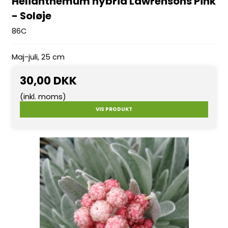
Helianthemum hybrid Lawrensons Pink
- Soløje
86C
Maj-juli, 25 cm
30,00 DKK
(inkl. moms)
VIS PRODUKT