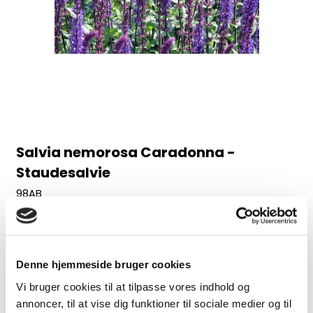
Salvia nemorosa Caradonna -
Staudesalvie
98AB
Juni-august, 60 cm
30,00 DKK
Denne hjemmeside bruger cookies
(inkl. moms)
Vi bruger cookies til at tilpasse vores indhold og
VIS PRODUKT
annoncer, til at vise dig funktioner til sociale medier og til