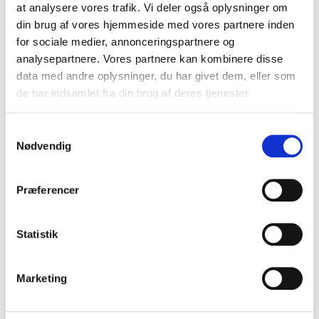
at analysere vores trafik. Vi deler også oplysninger om
din brug af vores hjemmeside med vores partnere inden
for sociale medier, annonceringspartnere og
analysepartnere. Vores partnere kan kombinere disse
data med andre oplysninger, du har givet dem, eller som
de har indsamlet fra din brug af deres tjenester.
S
Nødvendig
a
m
t
Præferencer
y
k
k
Statistik
e
v
Marketing
a
l