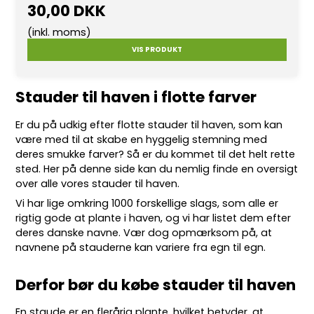
30,00 DKK
(inkl. moms)
VIS PRODUKT
Stauder til haven i flotte farver
Er du på udkig efter flotte
stauder
til haven, som kan
være med til at skabe en hyggelig stemning med
deres smukke farver? Så er du kommet til det helt rette
sted. Her på denne side kan du nemlig finde en oversigt
over alle vores stauder til haven.
Vi har lige omkring 10
00 forskellige slags
, som alle er
rigtig gode at plante i haven, og vi har listet dem efter
deres danske navne. Vær dog opmærksom på, at
navnene på stauderne kan variere fra egn til egn.
Derfor bør du købe stauder til haven
En staude er en flerårig plante, hvilket betyder, at