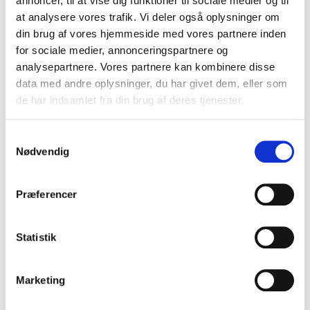
annoncer, til at vise dig funktioner til sociale medier og til
VIS PRODUKT
at analysere vores trafik. Vi deler også oplysninger om
din brug af vores hjemmeside med vores partnere inden
for sociale medier, annonceringspartnere og
analysepartnere. Vores partnere kan kombinere disse
data med andre oplysninger, du har givet dem, eller som
de har indsamlet fra din brug af deres tjenester.
S
Nødvendig
a
m
t
Præferencer
y
k
k
Statistik
e
v
Marketing
a
l