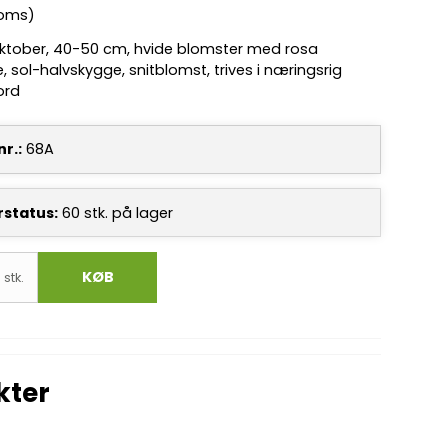
moms)
oktober, 40-50 cm, hvide blomster med rosa
, sol-halvskygge, snitblomst, trives i næringsrig
ord
r.:
68A
rstatus:
60
stk.
på lager
KØB
stk.
kter