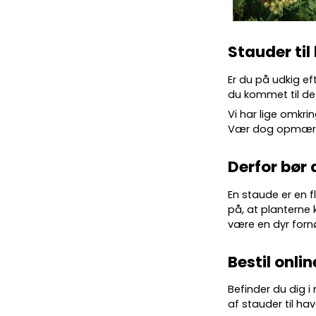
Stauder til
Er du på udkig ef
du kommet til det
Vi har lige omkrin
Vær dog opmærkso
Derfor bør 
En staude er en f
på, at planterne 
være en dyr forn
Bestil onlin
Befinder du dig i
af stauder til hav