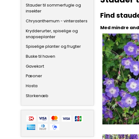
Stauder til sommerfugle og
insekter
Find staud
Chrysanthemum - vinterasters
Med mindre ande
Krydderurter, spiselige og
snapseplanter
Spiselige planter og frugter
Buske til haven
Gavekort
Pæoner
Hosta
Storkenæb