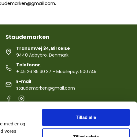
audemarken@gmail.com
.
Staudemarken
Tranumvej 34, Birkelse
9440 Aabybro, Denmark
Telefonnr.
+ 45 26 85 30 37
- Mobilepay: 500745
E-mail
staudemarken@gmail.com
Tillad alle
ale medier og
ed vores
Tillad valgte