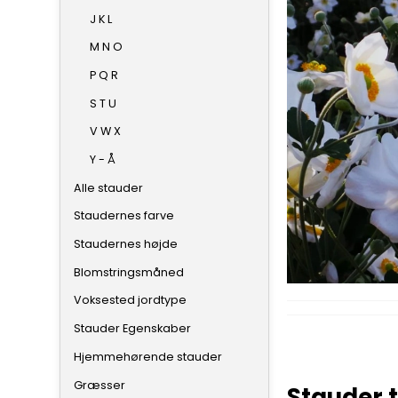
J K L
M N O
P Q R
S T U
V W X
Y - Å
Alle stauder
Staudernes farve
Staudernes højde
Blomstringsmåned
Voksested jordtype
Stauder Egenskaber
Hjemmehørende stauder
Græsser
Stauder t