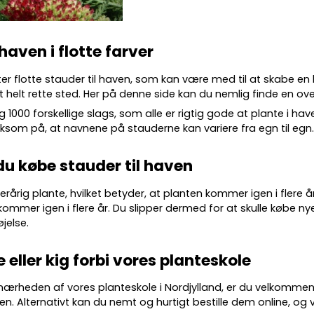
 haven i flotte farver
ter flotte
stauder
til haven, som kan være med til at skabe en
 helt rette sted. Her på denne side kan du nemlig finde en over
g 10
00 forskellige slags
, som alle er rigtig gode at plante i ha
m på, at navnene på stauderne kan variere fra egn til egn
du købe stauder til haven
lerårig plante, hvilket betyder, at planten kommer igen i flere 
kommer igen i flere år. Du slipper dermed for at skulle købe nye
øjelse.
e eller kig forbi vores planteskole
 nærheden af vores planteskole i Nordjylland, er du velkommen
en. Alternativt kan du nemt og hurtigt bestille dem online, og vi