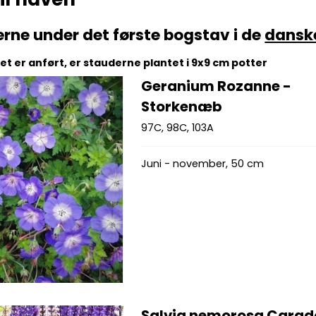
erne under det første bogstav i de
dansk
t er anført, er stauderne plantet i 9x9 cm potter
Geranium Rozanne -
Storkenæb
97C, 98C, 103A
Juni - november, 50 cm
Salvia nemorosa Cara