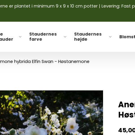
ne er plantet i minimum 9 x 9 x 10 cm potter | Levering: Fast p
le
Staudernes
Staudernes
Bloms
tauder
farve
højde
mone hybrida Elfin Swan - Høstanemone
Ane
Høs
45,0