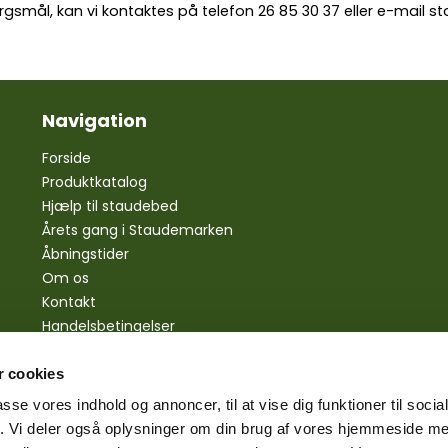
rgsmål, kan vi kontaktes på telefon
26 85 30 37
eller e-mail
st
Navigation
Forside
Produktkatalog
Hjælp til staudebed
Årets gang i Staudemarken
Åbningstider
Om os
Kontakt
Handelsbetingelser
Personlige oplysninger
Bestilling
 cookies
Betaling
passe vores indhold og annoncer, til at vise dig funktioner til soci
Levering
fik. Vi deler også oplysninger om din brug af vores hjemmeside m
Reklamationsret