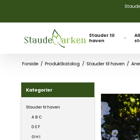
Stauder
Stauder til
Al
haven
s
Forside
/
Produktkatalog
/
Stauder til haven
/
Ane
Kategorier
Stauder til haven
A B C
D E F
G H I