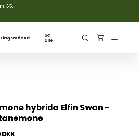
ris 65,-
Se
tringsmåned
alle
mone hybrida Elfin Swan -
tanemone
0 DKK