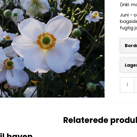
(inkl. 
Juni - 
bagside
fugtig j
Bordn
Lage
Relaterede produ
il haven