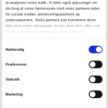
at analysere vores trafik. Vi deler også oplysninger om
din brug af vores hjemmeside med vores partnere inden
for sociale medier, annonceringspartnere og
analysepartnere. Vores partnere kan kombinere disse
data med andre oplysninger, du har givet dem, eller som
de har indsamlet fra din brug af deres tjenester.
S
Nødvendig
a
m
t
Præferencer
y
k
k
Statistik
e
v
Marketing
a
l