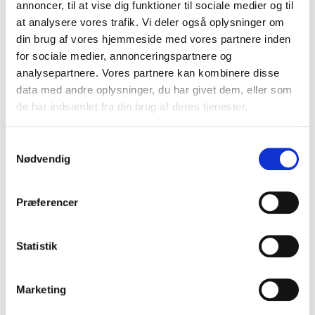
annoncer, til at vise dig funktioner til sociale medier og til
VIS PRODUKT
at analysere vores trafik. Vi deler også oplysninger om
din brug af vores hjemmeside med vores partnere inden
for sociale medier, annonceringspartnere og
analysepartnere. Vores partnere kan kombinere disse
data med andre oplysninger, du har givet dem, eller som
de har indsamlet fra din brug af deres tjenester.
S
Nødvendig
a
m
t
Præferencer
y
k
k
Statistik
e
v
Marketing
a
l