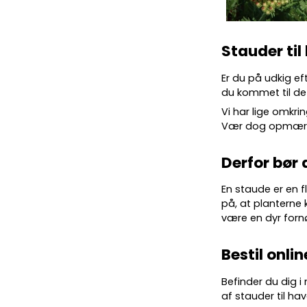
Stauder til
Er du på udkig ef
du kommet til det
Vi har lige omkrin
Vær dog opmærkso
Derfor bør 
En staude er en f
på, at planterne 
være en dyr forn
Bestil onlin
Befinder du dig i
af stauder til hav