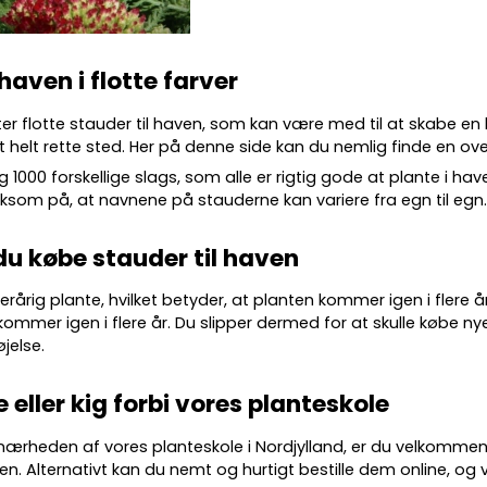
 haven i flotte farver
ter flotte
stauder
til haven, som kan være med til at skabe en
 helt rette sted. Her på denne side kan du nemlig finde en over
g 10
00 forskellige slags
, som alle er rigtig gode at plante i ha
m på, at navnene på stauderne kan variere fra egn til egn
du købe stauder til haven
lerårig plante, hvilket betyder, at planten kommer igen i flere 
kommer igen i flere år. Du slipper dermed for at skulle købe nye
øjelse.
e eller kig forbi vores planteskole
 nærheden af vores planteskole i Nordjylland, er du velkommen
en. Alternativt kan du nemt og hurtigt bestille dem online, og vi