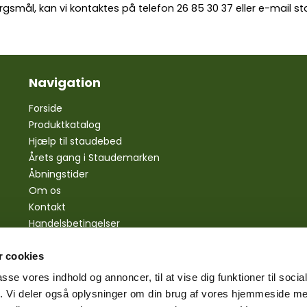
rgsmål, kan vi kontaktes på telefon
26 85 30 37
eller e-mail
st
Navigation
Forside
Produktkatalog
Hjælp til staudebed
Årets gang i Staudemarken
Åbningstider
Om os
Kontakt
Handelsbetingelser
Personlige oplysninger
Bestilling
 cookies
Betaling
passe vores indhold og annoncer, til at vise dig funktioner til soci
Levering
fik. Vi deler også oplysninger om din brug af vores hjemmeside m
Reklamationsret