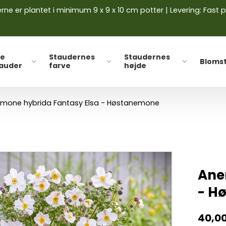
ne er plantet i minimum 9 x 9 x 10 cm potter | Levering: Fast p
le
Staudernes
Staudernes
Bloms
tauder
farve
højde
mone hybrida Fantasy Elsa - Høstanemone
Ane
- H
40,0