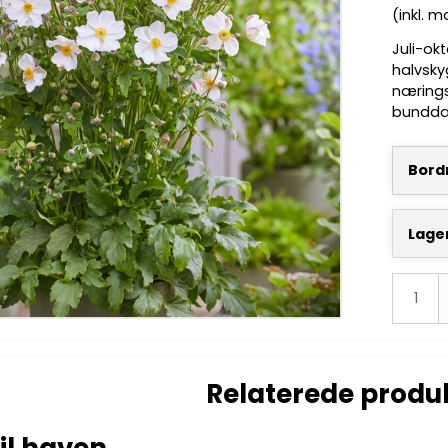
(inkl. 
Juli-ok
halvsky
næringsr
bunddæk
Bordn
Lage
Relaterede produ