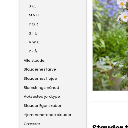
J K L
M N O
P Q R
S T U
V W X
Y - Å
Alle stauder
Staudernes farve
Staudernes højde
Blomstringsmåned
Voksested jordtype
Stauder Egenskaber
Hjemmehørende stauder
Græsser