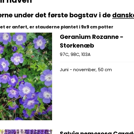
il haven
erne under det første bogstav i de
dansk
t er anført, er stauderne plantet i 9x9 cm potter
Geranium Rozanne -
Storkenæb
97C, 98C, 103A
Juni - november, 50 cm
Salvia nemorosa Cara