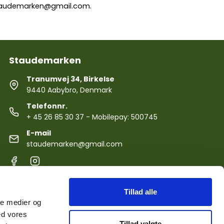
audemarken@gmail.com
.
Staudemarken
Tranumvej 34, Birkelse
9440 Aabybro, Denmark
Telefonnr.
+ 45 26 85 30 37
- Mobilepay: 500745
E-mail
staudemarken@gmail.com
Tillad alle
ale medier og
ed vores
Tillad valgte