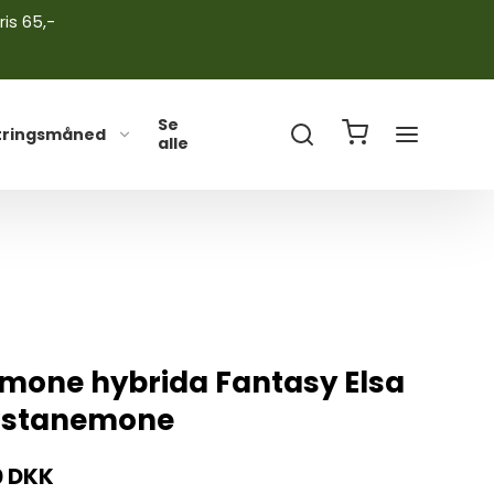
ris 65,-
Se
tringsmåned
alle
mone hybrida Fantasy Elsa
østanemone
0 DKK