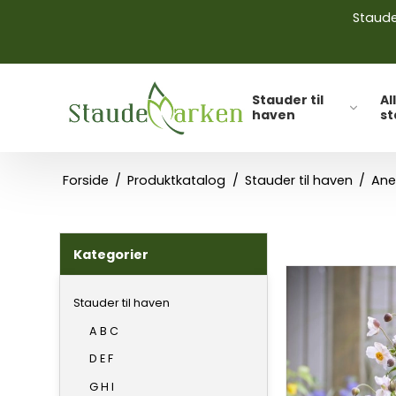
Stauder
Stauder til
Al
haven
s
Forside
/
Produktkatalog
/
Stauder til haven
/
Ane
Kategorier
Stauder til haven
A B C
D E F
G H I