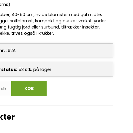
moms)
tober, 40-50 cm, hvide blomster med gul midte,
gge, snitblomst, kompakt og busket vækst, ynder
ig fugtig jord eller surbund, tiltrækker insekter,
ke, trives også i krukker.
r.:
62A
rstatus:
53
stk.
på lager
KØB
stk.
kter