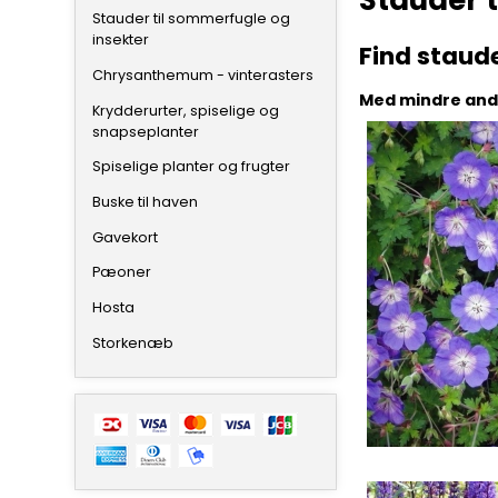
Stauder t
Stauder til sommerfugle og
insekter
Find staud
Chrysanthemum - vinterasters
Med mindre ande
Krydderurter, spiselige og
snapseplanter
Spiselige planter og frugter
Buske til haven
Gavekort
Pæoner
Hosta
Storkenæb