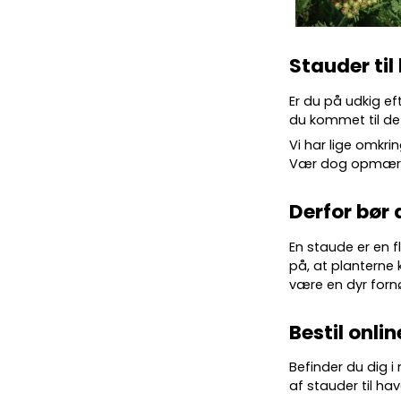
Stauder til
Er du på udkig ef
du kommet til det
Vi har lige omkrin
Vær dog opmærkso
Derfor bør 
En staude er en f
på, at planterne 
være en dyr forn
Bestil onlin
Befinder du dig i
af stauder til hav