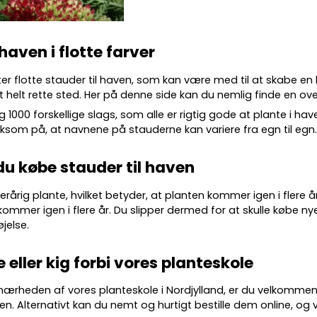
 haven i flotte farver
ter flotte
stauder
til haven, som kan være med til at skabe en
 helt rette sted. Her på denne side kan du nemlig finde en over
g 10
00 forskellige slags
, som alle er rigtig gode at plante i ha
m på, at navnene på stauderne kan variere fra egn til egn
du købe stauder til haven
lerårig plante, hvilket betyder, at planten kommer igen i flere 
kommer igen i flere år. Du slipper dermed for at skulle købe nye
øjelse.
e eller kig forbi vores planteskole
 nærheden af vores planteskole i Nordjylland, er du velkommen
en. Alternativt kan du nemt og hurtigt bestille dem online, og vi