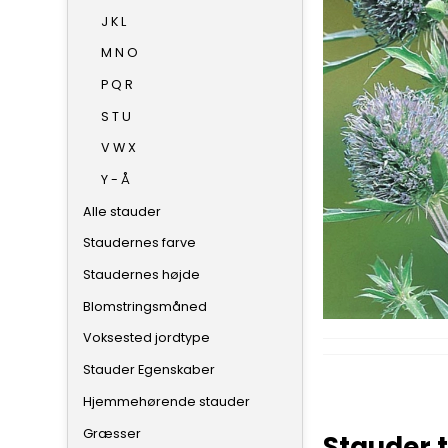
J K L
M N O
P Q R
S T U
V W X
Y - Å
Alle stauder
Staudernes farve
Staudernes højde
Blomstringsmåned
Voksested jordtype
Stauder Egenskaber
Hjemmehørende stauder
Græsser
Stauder t