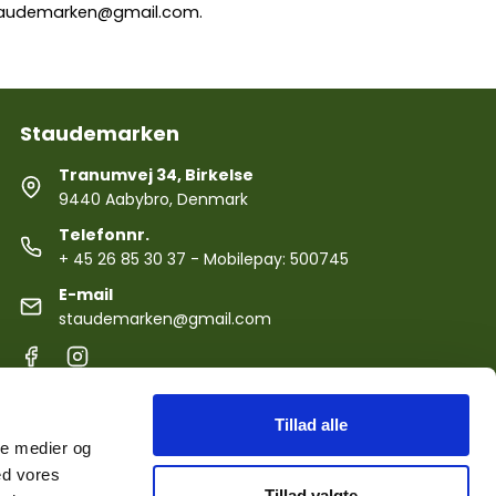
audemarken@gmail.com
.
Staudemarken
Tranumvej 34, Birkelse
9440 Aabybro, Denmark
Telefonnr.
+ 45 26 85 30 37
- Mobilepay: 500745
E-mail
staudemarken@gmail.com
Tillad alle
ale medier og
ed vores
Tillad valgte