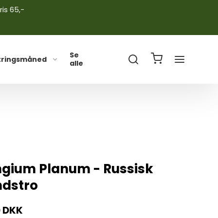
ris 65,-
Se
tringsmåned
alle
ngium Planum - Russisk
dstro
0 DKK