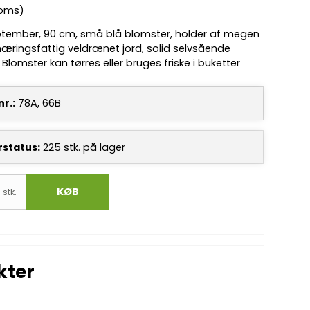
moms)
ptember, 90 cm, små blå blomster, holder af megen
næringsfattig veldrænet jord, solid selvsående
Blomster kan tørres eller bruges friske i buketter
r.:
78A, 66B
rstatus:
225
stk.
på lager
KØB
stk.
kter