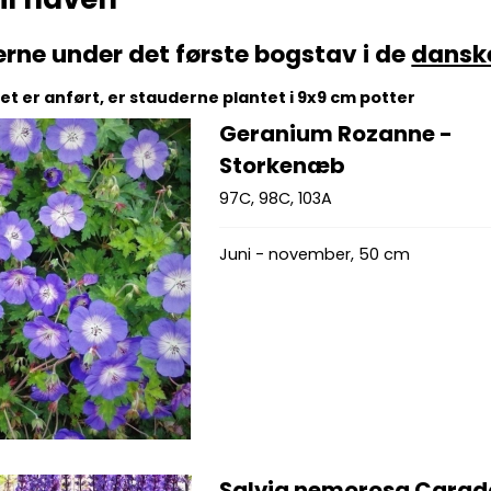
erne under det første bogstav i de
dansk
t er anført, er stauderne plantet i 9x9 cm potter
Geranium Rozanne -
Storkenæb
97C, 98C, 103A
Juni - november, 50 cm
Salvia nemorosa Cara