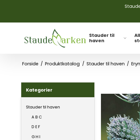
Stauder
Stauder til
Al
haven
s
Forside
/
Produktkatalog
/
Stauder til haven
/
Ery
Kategorier
Stauder til haven
A B C
D E F
G H I