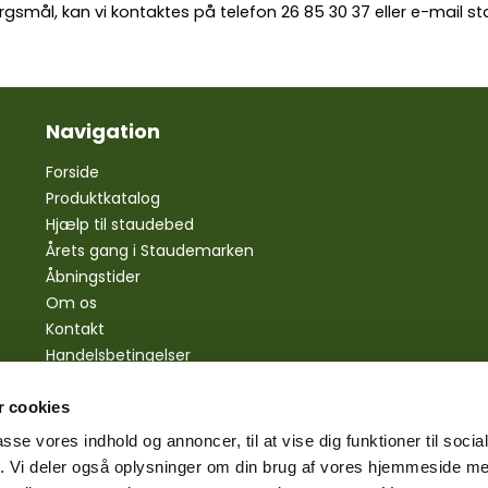
rgsmål, kan vi kontaktes på telefon
26 85 30 37
eller e-mail
st
Navigation
Forside
Produktkatalog
Hjælp til staudebed
Årets gang i Staudemarken
Åbningstider
Om os
Kontakt
Handelsbetingelser
Personlige oplysninger
Bestilling
 cookies
Betaling
passe vores indhold og annoncer, til at vise dig funktioner til soci
Levering
fik. Vi deler også oplysninger om din brug af vores hjemmeside m
Reklamationsret