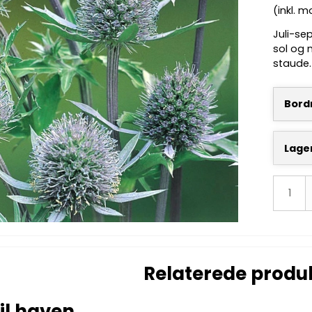
(inkl. 
Juli-se
sol og 
staude. 
Bordn
Lage
Relaterede produ
il haven