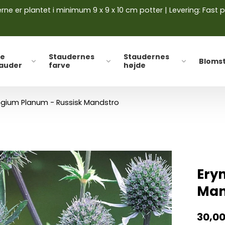
ne er plantet i minimum 9 x 9 x 10 cm potter | Levering: Fast p
le
Staudernes
Staudernes
Bloms
tauder
farve
højde
ngium Planum - Russisk Mandstro
Ery
Man
30,0