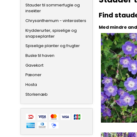
Stauder til sommerfugle og
insekter
Find staud
Chrysanthemum - vinterasters
Med mindre ande
Krydderurter, spiselige og
snapseplanter
Spiselige planter og frugter
Buske til haven
Gavekort
Pæoner
Hosta
Storkenæb