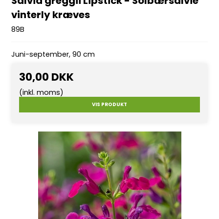
Salvia greggii Lipstick - Solbærsalvie
vinterly kræves
89B
Juni-september, 90 cm
30,00 DKK
(inkl. moms)
VIS PRODUKT