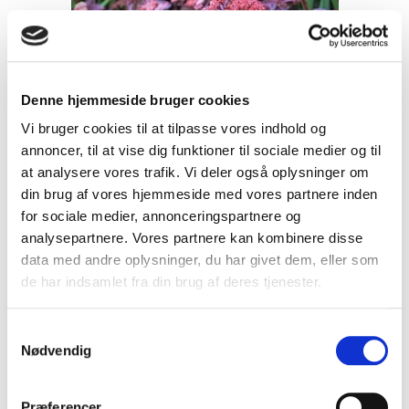
Denne hjemmeside bruger cookies
Vi bruger cookies til at tilpasse vores indhold og
annoncer, til at vise dig funktioner til sociale medier og til
at analysere vores trafik. Vi deler også oplysninger om
din brug af vores hjemmeside med vores partnere inden
for sociale medier, annonceringspartnere og
analysepartnere. Vores partnere kan kombinere disse
data med andre oplysninger, du har givet dem, eller som
de har indsamlet fra din brug af deres tjenester.
Sedum hybrida Purple Emperor -
S
Stenurt
Nødvendig
a
08A
m
t
Præferencer