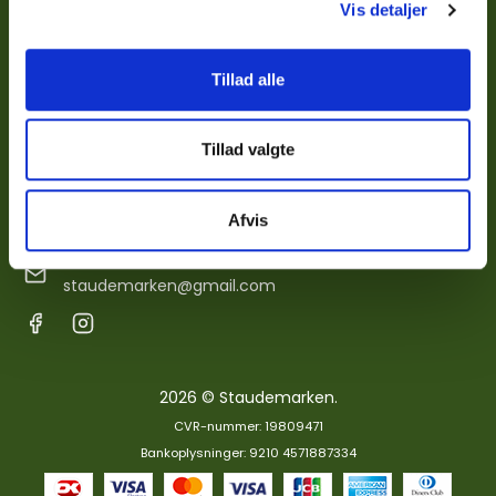
Aftaleindgåelse
Vis detaljer
Instagram
Tillad alle
Staudemarken
Tranumvej 34, Birkelse
Tillad valgte
9440 Aabybro, Denmark
Telefonnr.
Afvis
+ 45 26 85 30 37
- Mobilepay: 500745
E-mail
staudemarken@gmail.com
2026 © Staudemarken.
CVR-nummer: 19809471
Bankoplysninger: 9210 4571887334