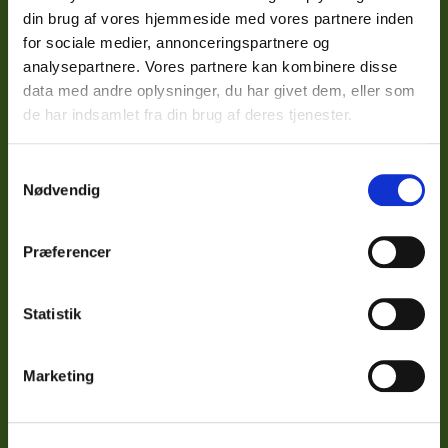
Mine oplysninger
din brug af vores hjemmeside med vores partnere inden
Log ind
for sociale medier, annonceringspartnere og
analysepartnere. Vores partnere kan kombinere disse
Navigation
data med andre oplysninger, du har givet dem, eller som
de har indsamlet fra din brug af deres tjenester.
Forside
Produktkatalog
Hjælp til staudebed
S
Nødvendig
Årets gang i Staudemarken
a
Åbningstider
m
Om os
t
Præferencer
Kontakt
y
Handelsbetingelser
k
Personlige oplysninger
k
Statistik
Bestilling
e
Betaling
v
Marketing
Levering
a
Reklamationsret
l
Fortrydelsesret
g