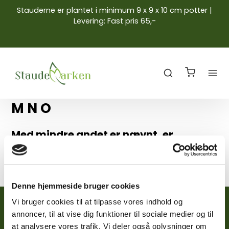
Stauderne er plantet i minimum 9 x 9 x 10 cm potter |
Levering: Fast pris 65,-
M N O
Med mindre andet er nævnt, er
stauderne plantet i 9x9x10 cm potter
Denne hjemmeside bruger cookies
Din konto
Vi bruger cookies til at tilpasse vores indhold og
annoncer, til at vise dig funktioner til sociale medier og til
Mine ordrer
at analysere vores trafik. Vi deler også oplysninger om