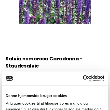
Salvia nemorosa Caradonna -
Staudesalvie
98AB
Juni-august, 60 cm
30,00 DKK
Denne hjemmeside bruger cookies
Vi bruger cookies til at tilpasse vores indhold og
(inkl. moms)
annoncer, til at vise dig funktioner til sociale medier og til