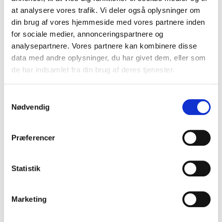
VIS PRODUKT
at analysere vores trafik. Vi deler også oplysninger om
din brug af vores hjemmeside med vores partnere inden
for sociale medier, annonceringspartnere og
analysepartnere. Vores partnere kan kombinere disse
data med andre oplysninger, du har givet dem, eller som
de har indsamlet fra din brug af deres tjenester.
S
Nødvendig
a
m
t
Præferencer
y
k
k
Statistik
e
v
Marketing
a
l