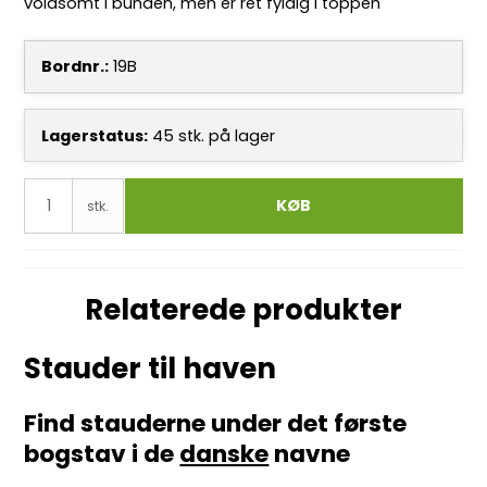
voldsomt i bunden, men er ret fyldig i toppen
Bordnr.:
19B
Lagerstatus:
45
stk.
på lager
KØB
stk.
Relaterede produkter
Stauder til haven
Find stauderne under det første
bogstav i de
danske
navne