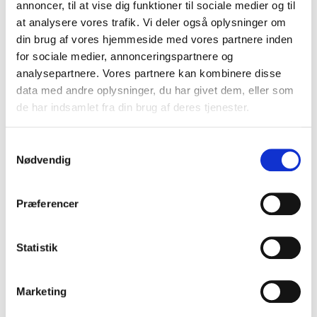
annoncer, til at vise dig funktioner til sociale medier og til
VIS PRODUKT
at analysere vores trafik. Vi deler også oplysninger om
din brug af vores hjemmeside med vores partnere inden
for sociale medier, annonceringspartnere og
analysepartnere. Vores partnere kan kombinere disse
data med andre oplysninger, du har givet dem, eller som
de har indsamlet fra din brug af deres tjenester.
S
Nødvendig
a
m
t
Præferencer
y
k
k
Statistik
e
v
Marketing
a
l