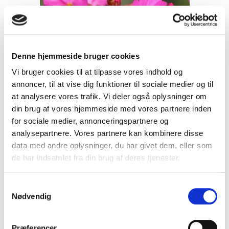
Denne hjemmeside bruger cookies
Vi bruger cookies til at tilpasse vores indhold og
annoncer, til at vise dig funktioner til sociale medier og til
at analysere vores trafik. Vi deler også oplysninger om
din brug af vores hjemmeside med vores partnere inden
for sociale medier, annonceringspartnere og
analysepartnere. Vores partnere kan kombinere disse
data med andre oplysninger, du har givet dem, eller som
de har indsamlet fra din brug af deres tjenester.
Primula rosea Grandiflora -
S
Rosenprimula
Nødvendig
a
101B
m
t
Præferencer