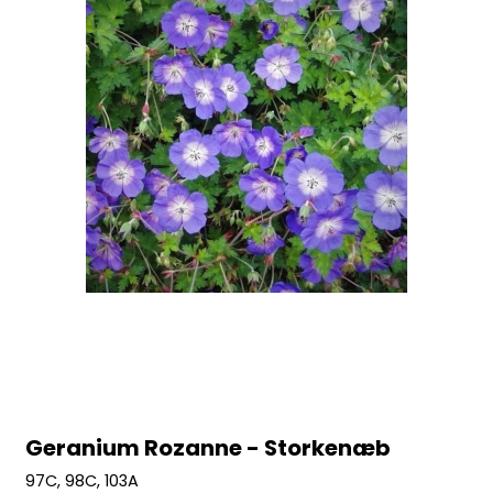
Geranium Rozanne - Storkenæb
97C, 98C, 103A