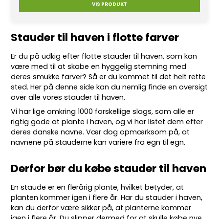
VIS PRODUKT
Stauder til haven i flotte farver
Er du på udkig efter flotte
stauder
til haven, som kan
være med til at skabe en hyggelig stemning med
deres smukke farver? Så er du kommet til det helt rette
sted. Her på denne side kan du nemlig finde en oversigt
over alle vores stauder til haven.
Vi har lige omkring 10
00 forskellige slags
, som alle er
rigtig gode at plante i haven, og vi har listet dem efter
deres danske navne. Vær dog opmærksom på, at
navnene på stauderne kan variere fra egn til egn.
Derfor bør du købe stauder til haven
En staude er en flerårig plante, hvilket betyder, at
planten kommer igen i flere år. Har du stauder i haven,
kan du derfor være sikker på, at planterne kommer
igen i flere år. Du slipper dermed for at skulle købe nye