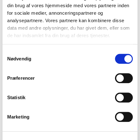
din brug af vores hjemmeside med vores partnere inden
for sociale medier, annonceringspartnere og
analysepartnere. Vores partnere kan kombinere disse
data med andre oplysninger, du har givet dem, eller som
de har indsamlet fra din brug af deres tjenester.
S
Nødvendig
a
m
t
Præferencer
y
k
k
Statistik
e
v
Marketing
a
l
g
Cephalaria gigantea - Kæmpe