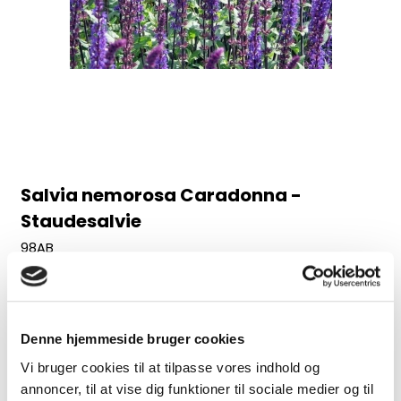
Salvia nemorosa Caradonna -
Staudesalvie
98AB
Juni-august, 60 cm
30,00 DKK
Denne hjemmeside bruger cookies
(inkl. moms)
Vi bruger cookies til at tilpasse vores indhold og
VIS PRODUKT
annoncer, til at vise dig funktioner til sociale medier og til