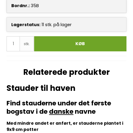
Bordnr.:
35B
Lagerstatus:
11
stk.
på lager
KØB
stk.
Relaterede produkter
Stauder til haven
Find stauderne under det første
bogstav i de
danske
navne
Med mindre andet er anført, er stauderne plantet i
9x9 cm potter