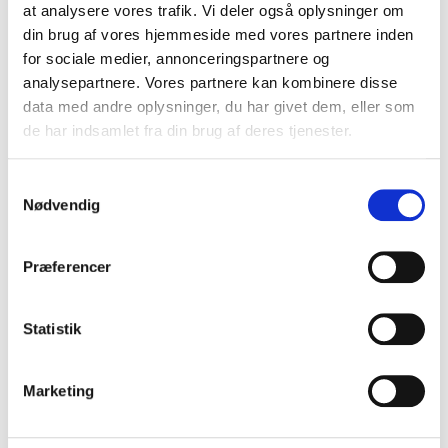
at analysere vores trafik. Vi deler også oplysninger om
din brug af vores hjemmeside med vores partnere inden
for sociale medier, annonceringspartnere og
analysepartnere. Vores partnere kan kombinere disse
data med andre oplysninger, du har givet dem, eller som
de har indsamlet fra din brug af deres tjenester.
S
Nødvendig
a
m
t
Præferencer
y
k
k
Statistik
e
v
Marketing
a
l