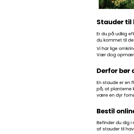
Stauder til
Er du på udkig ef
du kommet til det
Vi har lige omkrin
Vær dog opmærkso
Derfor bør 
En staude er en f
på, at planterne 
være en dyr forn
Bestil onlin
Befinder du dig i
af stauder til hav