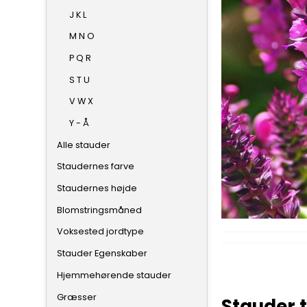
J K L
M N O
P Q R
S T U
V W X
Y - Å
Alle stauder
Staudernes farve
Staudernes højde
Blomstringsmåned
Voksested jordtype
Stauder Egenskaber
Hjemmehørende stauder
Græsser
Stauder t