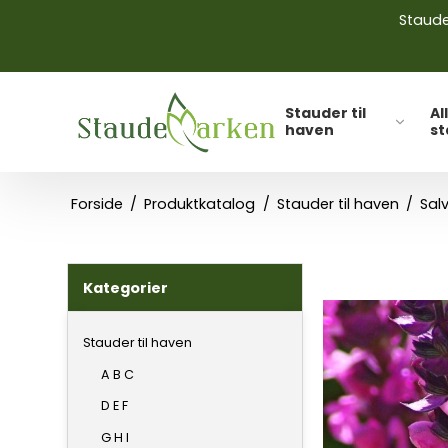
Stauder
Stauder til
Al
haven
s
Forside
/
Produktkatalog
/
Stauder til haven
/
Sal
Kategorier
Stauder til haven
A B C
D E F
G H I