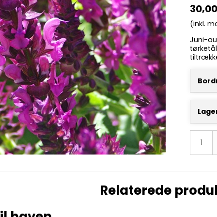
30,0
(inkl. 
Juni-au
tørketå
tiltræk
Bordn
Lage
Relaterede produ
il haven