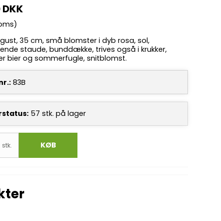
0 DKK
moms)
gust, 35 cm, små blomster i dyb rosa, sol,
lende staude, bunddække, trives også i krukker,
ker bier og sommerfugle, snitblomst.
r.:
83B
rstatus:
57
stk.
på lager
KØB
stk.
kter