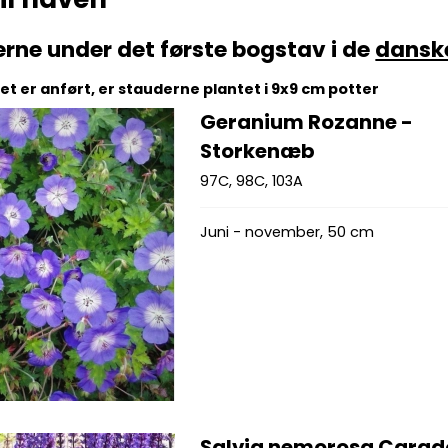
erne under det første bogstav i de
dansk
t er anført, er stauderne plantet i 9x9 cm potter
Geranium Rozanne -
Storkenæb
97C, 98C, 103A
Juni - november, 50 cm
Salvia nemorosa Cara