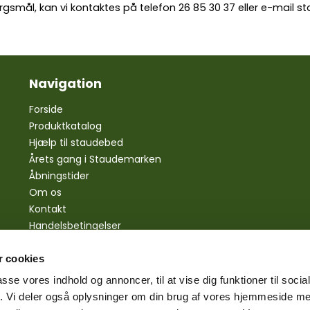
rgsmål, kan vi kontaktes på telefon
26 85 30 37
eller e-mail
st
Navigation
Forside
Produktkatalog
Hjælp til staudebed
Årets gang i Staudemarken
Åbningstider
Om os
Kontakt
Handelsbetingelser
Personlige oplysninger
Bestilling
 cookies
Betaling
passe vores indhold og annoncer, til at vise dig funktioner til soci
Levering
fik. Vi deler også oplysninger om din brug af vores hjemmeside m
Reklamationsret