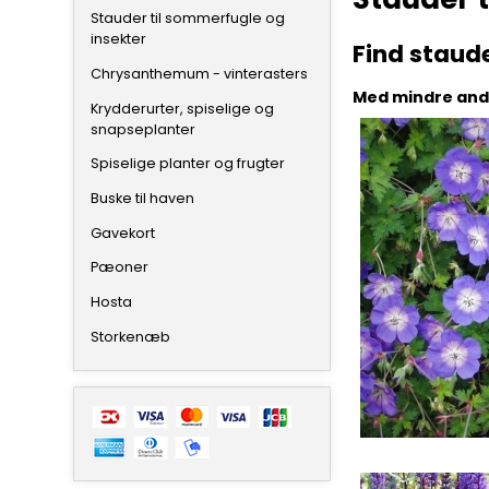
Stauder til sommerfugle og
insekter
Find staud
Chrysanthemum - vinterasters
Med mindre ande
Krydderurter, spiselige og
snapseplanter
Spiselige planter og frugter
Buske til haven
Gavekort
Pæoner
Hosta
Storkenæb