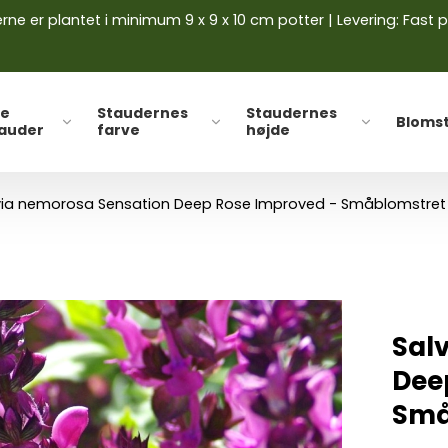
ne er plantet i minimum 9 x 9 x 10 cm potter | Levering: Fast p
le
Staudernes
Staudernes
Bloms
tauder
farve
højde
via nemorosa Sensation Deep Rose Improved - Småblomstret 
Sal
Dee
Små