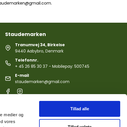
audemarken@gmail.com
.
Staudemarken
Tranumvej 34, Birkelse
9440 Aabybro, Denmark
Telefonnr.
+ 45 26 85 30 37
- Mobilepay: 500745
E-mail
staudemarken@gmail.com
Tillad alle
ale medier og
ed vores
Tillad valgte