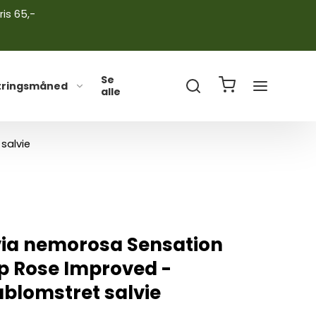
ris 65,-
Se
tringsmåned
alle
salvie
via nemorosa Sensation
p Rose Improved -
blomstret salvie