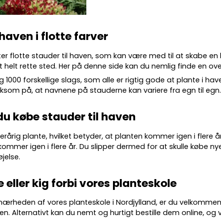
 haven i flotte farver
ter flotte
stauder
til haven, som kan være med til at skabe en
 helt rette sted. Her på denne side kan du nemlig finde en over
g 10
00 forskellige slags
, som alle er rigtig gode at plante i ha
m på, at navnene på stauderne kan variere fra egn til egn
du købe stauder til haven
lerårig plante, hvilket betyder, at planten kommer igen i flere 
kommer igen i flere år. Du slipper dermed for at skulle købe nye
øjelse.
e eller kig forbi vores planteskole
 nærheden af vores planteskole i Nordjylland, er du velkommen
en. Alternativt kan du nemt og hurtigt bestille dem online, og vi