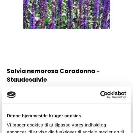
Salvia nemorosa Caradonna -
Staudesalvie
98AB
Juni-august, 60 cm
30,00 DKK
Denne hjemmeside bruger cookies
Vi bruger cookies til at tilpasse vores indhold og
(inkl. moms)
annoncer, til at vise dig funktioner til sociale medier og til