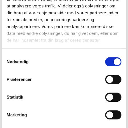
VIS PRODUKT
at analysere vores trafik. Vi deler også oplysninger om
din brug af vores hjemmeside med vores partnere inden
for sociale medier, annonceringspartnere og
analysepartnere. Vores partnere kan kombinere disse
data med andre oplysninger, du har givet dem, eller som
de har indsamlet fra din brug af deres tjenester.
S
Nødvendig
a
m
t
Præferencer
y
k
k
Statistik
e
v
Marketing
a
l