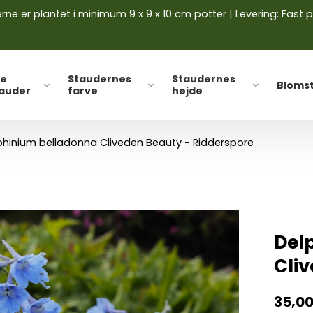
ne er plantet i minimum 9 x 9 x 10 cm potter | Levering: Fast p
le
Staudernes
Staudernes
Bloms
tauder
farve
højde
phinium belladonna Cliveden Beauty - Ridderspore
Del
Cli
35,0