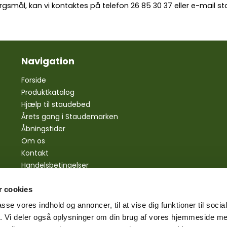
rgsmål, kan vi kontaktes på telefon
26 85 30 37
eller e-mail
st
Navigation
Forside
Produktkatalog
Hjælp til staudebed
Årets gang i Staudemarken
Åbningstider
Om os
Kontakt
Handelsbetingelser
Personlige oplysninger
Bestilling
 cookies
Betaling
passe vores indhold og annoncer, til at vise dig funktioner til soci
Levering
fik. Vi deler også oplysninger om din brug af vores hjemmeside m
Reklamationsret