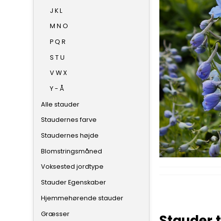
J K L
M N O
P Q R
S T U
V W X
Y - Å
Alle stauder
Staudernes farve
Staudernes højde
Blomstringsmåned
Voksested jordtype
Stauder Egenskaber
Hjemmehørende stauder
Græsser
Stauder t