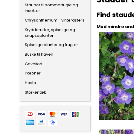
Stauder til sommerfugle og
insekter
Find staud
Chrysanthemum - vinterasters
Med mindre ande
Krydderurter, spiselige og
snapseplanter
Spiselige planter og frugter
Buske til haven
Gavekort
Pæoner
Hosta
Storkenæb