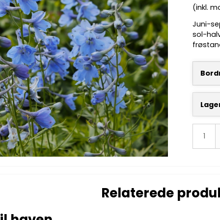
(inkl. 
Juni-se
sol-hal
frøstan
Bordn
Lage
Relaterede produ
il haven