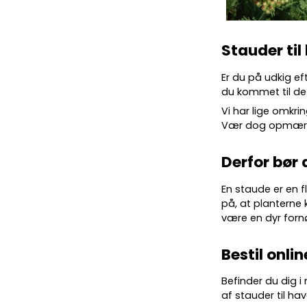
Stauder til
Er du på udkig ef
du kommet til det
Vi har lige omkrin
Vær dog opmærkso
Derfor bør 
En staude er en f
på, at planterne 
være en dyr forn
Bestil onlin
Befinder du dig i
af stauder til hav