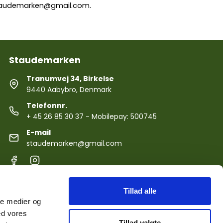
audemarken@gmail.com
.
Staudemarken
Tranumvej 34, Birkelse
9440 Aabybro, Denmark
Telefonnr.
+ 45 26 85 30 37
- Mobilepay: 500745
E-mail
staudemarken@gmail.com
Tillad alle
ale medier og
ed vores
Tillad valgte