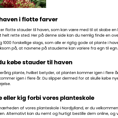
 haven i flotte farver
ter flotte
stauder
til haven, som kan være med til at skabe en
 helt rette sted. Her på denne side kan du nemlig finde en over
g 10
00 forskellige slags
, som alle er rigtig gode at plante i ha
m på, at navnene på stauderne kan variere fra egn til egn
du købe stauder til haven
lerårig plante, hvilket betyder, at planten kommer igen i flere 
kommer igen i flere år. Du slipper dermed for at skulle købe nye
øjelse.
e eller kig forbi vores planteskole
 nærheden af vores planteskole i Nordjylland, er du velkommen
en. Alternativt kan du nemt og hurtigt bestille dem online, og vi