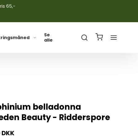
ris 65,-
Se
tringsmåned
alle
phinium belladonna
veden Beauty - Ridderspore
0 DKK