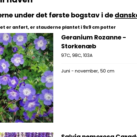
erne under det første bogstav i de
dansk
t er anført, er stauderne plantet i 9x9 cm potter
Geranium Rozanne -
Storkenæb
97C, 98C, 103A
Juni - november, 50 cm
Salvia nemorosa Cara