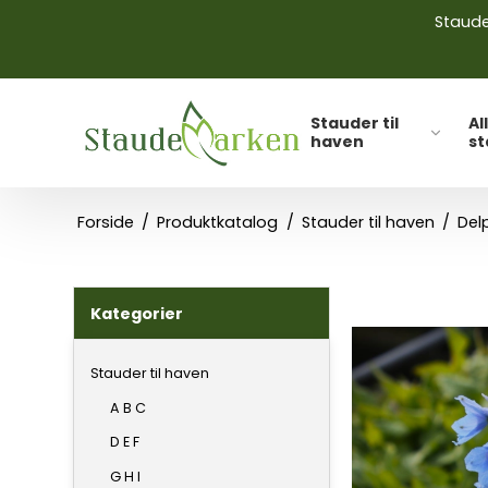
Stauder
Stauder til
Al
haven
s
Forside
/
Produktkatalog
/
Stauder til haven
/
Del
Kategorier
Stauder til haven
A B C
D E F
G H I