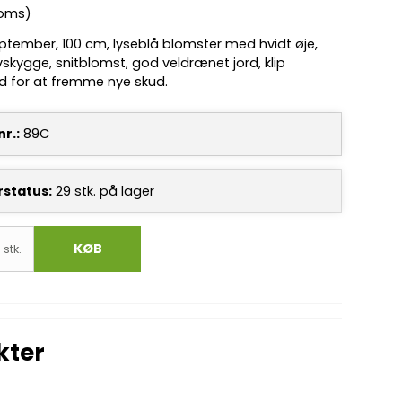
moms)
ptember, 100 cm, lyseblå blomster med hvidt øje,
vskygge, snitblomst, god veldrænet jord, klip
d for at fremme nye skud.
r.:
89C
rstatus:
29
stk.
på lager
KØB
stk.
kter