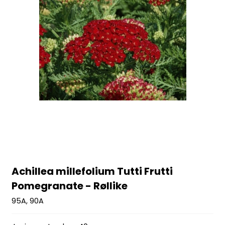
Achillea millefolium Tutti Frutti
Pomegranate - Røllike
95A, 90A