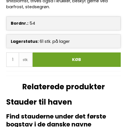
snitblomst, trives også i krukker, beskyt gerne ved
barfrost, stedsegrøn.
Bordnr.:
54
Lagerstatus:
61
stk.
på lager
KØB
stk.
Relaterede produkter
Stauder til haven
Find stauderne under det første
bogstav i de
danske
navne