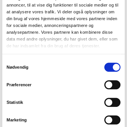
annoncer, til at vise dig funktioner til sociale medier og til
(inkl. moms)
at analysere vores trafik. Vi deler også oplysninger om
VIS PRODUKT
din brug af vores hjemmeside med vores partnere inden
for sociale medier, annonceringspartnere og
analysepartnere. Vores partnere kan kombinere disse
data med andre oplysninger, du har givet dem, eller som
de har indsamlet fra din brug af deres tjenester.
S
Nødvendig
a
m
t
Præferencer
y
k
k
Statistik
e
v
Marketing
a