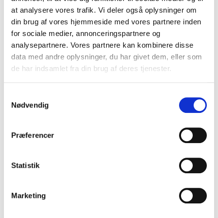
VIS PRODUKT
at analysere vores trafik. Vi deler også oplysninger om
din brug af vores hjemmeside med vores partnere inden
for sociale medier, annonceringspartnere og
analysepartnere. Vores partnere kan kombinere disse
data med andre oplysninger, du har givet dem, eller som
de har indsamlet fra din brug af deres tjenester.
S
Nødvendig
a
m
t
Præferencer
y
k
k
Statistik
e
v
Marketing
a
l