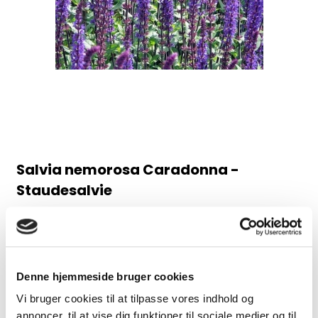
Salvia nemorosa Caradonna -
Staudesalvie
98AB
Juni-august, 60 cm
30,00 DKK
Denne hjemmeside bruger cookies
Vi bruger cookies til at tilpasse vores indhold og
(inkl. moms)
annoncer, til at vise dig funktioner til sociale medier og til