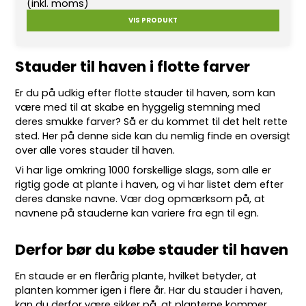
(inkl. moms)
VIS PRODUKT
Stauder til haven i flotte farver
Er du på udkig efter flotte
stauder
til haven, som kan
være med til at skabe en hyggelig stemning med
deres smukke farver? Så er du kommet til det helt rette
sted. Her på denne side kan du nemlig finde en oversigt
over alle vores stauder til haven.
Vi har lige omkring 10
00 forskellige slags
, som alle er
rigtig gode at plante i haven, og vi har listet dem efter
deres danske navne. Vær dog opmærksom på, at
navnene på stauderne kan variere fra egn til egn.
Derfor bør du købe stauder til haven
En staude er en flerårig plante, hvilket betyder, at
planten kommer igen i flere år. Har du stauder i haven,
kan du derfor være sikker på, at planterne kommer