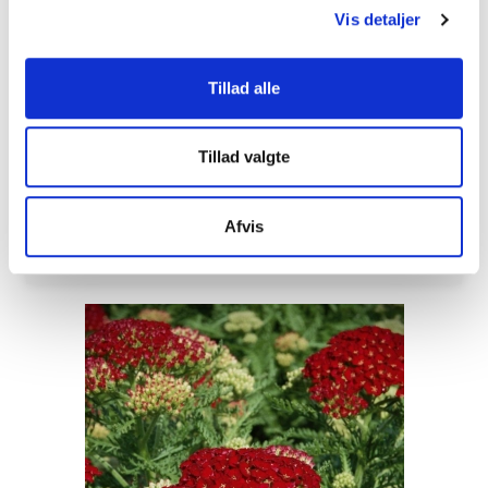
Cephalaria gigantea - Kæmpe
Vis detaljer
skælhoved
47 81A 79A
Tillad alle
Juli-august, 200 cm
Tillad valgte
25,00 DKK
(inkl. moms)
Afvis
VIS PRODUKT