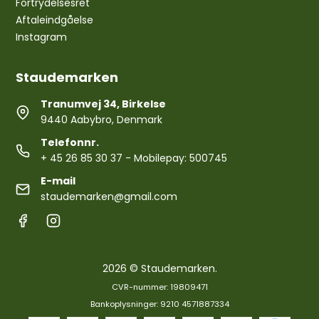
Fortrydelsesret
Aftaleindgåelse
Instagram
Staudemarken
Tranumvej 34, Birkelse
9440 Aabybro, Denmark
Telefonnr.
+ 45 26 85 30 37
- Mobilepay: 500745
E-mail
staudemarken@gmail.com
2026 © Staudemarken.
CVR-nummer: 19809471
Bankoplysninger: 9210 4571887334