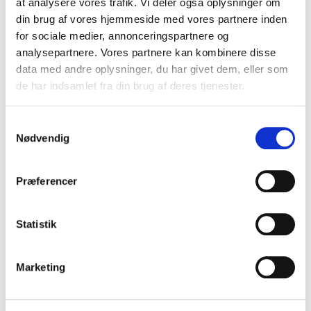
at analysere vores trafik. Vi deler også oplysninger om
din brug af vores hjemmeside med vores partnere inden
for sociale medier, annonceringspartnere og
analysepartnere. Vores partnere kan kombinere disse
data med andre oplysninger, du har givet dem, eller som
de har indsamlet fra din brug af deres tjenester.
S
Nødvendig
a
m
t
Præferencer
y
k
k
Statistik
e
v
Marketing
a
l
g