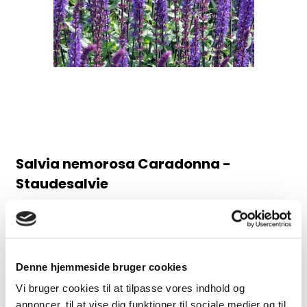
Salvia nemorosa Caradonna -
Staudesalvie
98AB
Juni-august, 60 cm
30,00 DKK
Denne hjemmeside bruger cookies
Vi bruger cookies til at tilpasse vores indhold og
(inkl. moms)
annoncer, til at vise dig funktioner til sociale medier og til