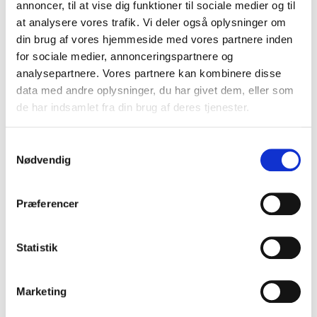
annoncer, til at vise dig funktioner til sociale medier og til
VIS PRODUKT
at analysere vores trafik. Vi deler også oplysninger om
din brug af vores hjemmeside med vores partnere inden
for sociale medier, annonceringspartnere og
analysepartnere. Vores partnere kan kombinere disse
data med andre oplysninger, du har givet dem, eller som
de har indsamlet fra din brug af deres tjenester.
S
Nødvendig
a
m
t
Præferencer
y
k
k
Statistik
e
v
Marketing
a
l