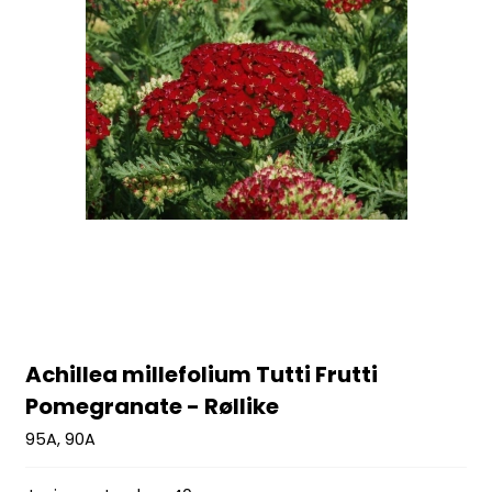
Achillea millefolium Tutti Frutti
Pomegranate - Røllike
95A, 90A