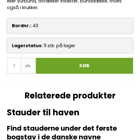
eller surbund, tiltrækker insekter, bunddække, trives
også i krukker.
Bordnr.:
43
Lagerstatus:
11
stk.
på lager
KØB
stk.
Relaterede produkter
Stauder til haven
Find stauderne under det første
bogstav i de
danske
navne