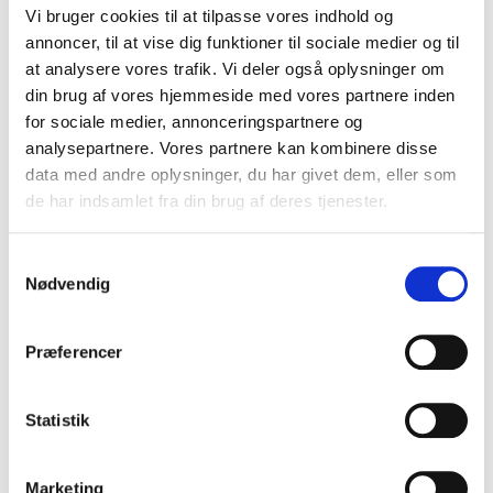
Vi bruger cookies til at tilpasse vores indhold og
30,00 DKK
annoncer, til at vise dig funktioner til sociale medier og til
(inkl. moms)
at analysere vores trafik. Vi deler også oplysninger om
din brug af vores hjemmeside med vores partnere inden
VIS PRODUKT
for sociale medier, annonceringspartnere og
analysepartnere. Vores partnere kan kombinere disse
data med andre oplysninger, du har givet dem, eller som
de har indsamlet fra din brug af deres tjenester.
S
Nødvendig
a
m
t
Præferencer
y
k
k
Statistik
e
v
Marketing