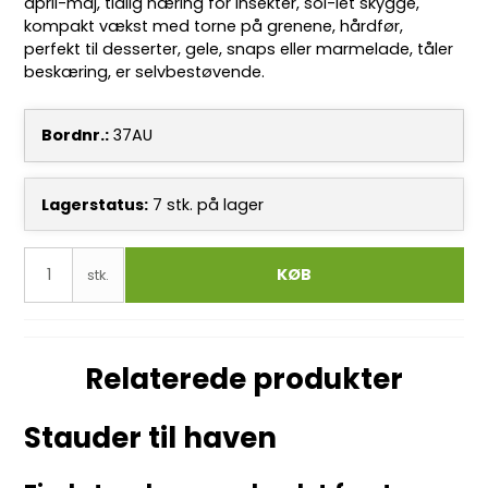
april-maj, tidlig næring for insekter, sol-let skygge,
kompakt vækst med torne på grenene, hårdfør,
perfekt til desserter, gele, snaps eller marmelade, tåler
beskæring, er selvbestøvende.
Bordnr.:
37AU
Lagerstatus:
7
stk.
på lager
KØB
stk.
Relaterede produkter
Stauder til haven