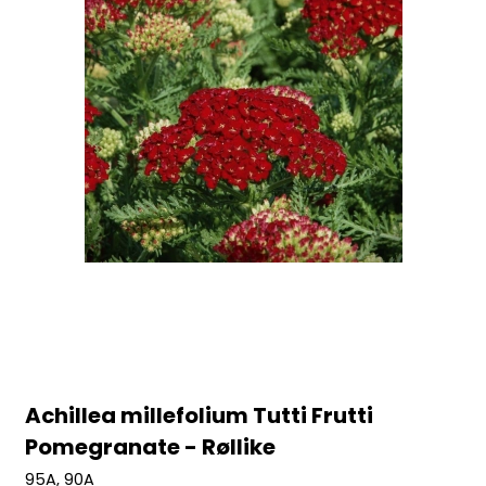
Achillea millefolium Tutti Frutti
Pomegranate - Røllike
95A, 90A