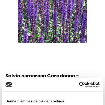
Salvia nemorosa Caradonna -
Staudesalvie
98AB
Denne hjemmeside bruger cookies
Juni-august, 60 cm