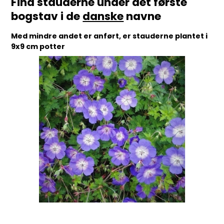
Find stauderne under det første
bogstav i de
danske
navne
Med mindre andet er anført, er stauderne plantet i
9x9 cm potter