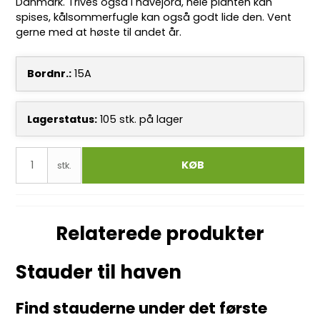
Danmark. Trives også i havejord, hele planten kan
spises, kålsommerfugle kan også godt lide den. Vent
gerne med at høste til andet år.
Bordnr.:
15A
Lagerstatus:
105
stk.
på lager
KØB
stk.
Relaterede produkter
Stauder til haven
Find stauderne under det første