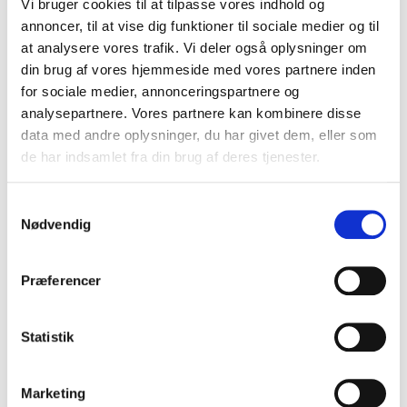
30,00 DKK
Vi bruger cookies til at tilpasse vores indhold og
annoncer, til at vise dig funktioner til sociale medier og til
(inkl. moms)
at analysere vores trafik. Vi deler også oplysninger om
VIS PRODUKT
din brug af vores hjemmeside med vores partnere inden
for sociale medier, annonceringspartnere og
analysepartnere. Vores partnere kan kombinere disse
data med andre oplysninger, du har givet dem, eller som
de har indsamlet fra din brug af deres tjenester.
S
Nødvendig
a
m
t
Præferencer
y
k
k
Statistik
e
v
Marketing
a