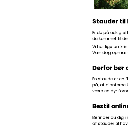
Stauder til
Er du på udkig ef
du kommet til det
Vi har lige omkrin
Vær dog opmærkso
Derfor bør 
En staude er en f
på, at planterne 
være en dyr forn
Bestil onlin
Befinder du dig i
af stauder til hav