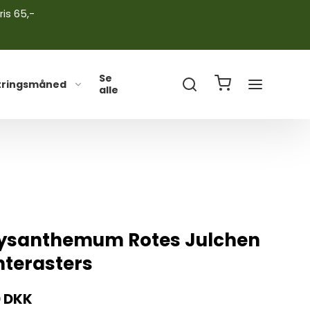
ris 65,-
Se
tringsmåned
alle
ysanthemum Rotes Julchen
nterasters
0 DKK