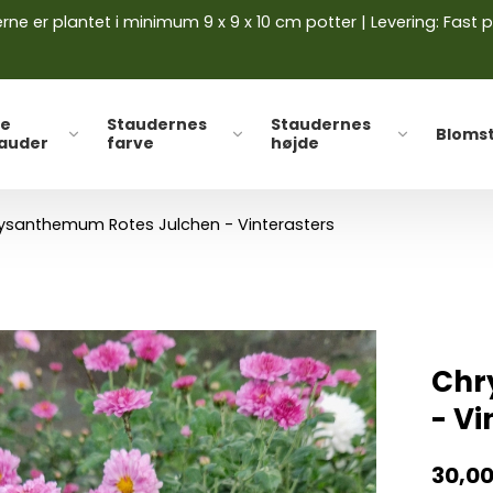
ne er plantet i minimum 9 x 9 x 10 cm potter | Levering: Fast p
le
Staudernes
Staudernes
Bloms
tauder
farve
højde
ysanthemum Rotes Julchen - Vinterasters
Chr
- Vi
30,0