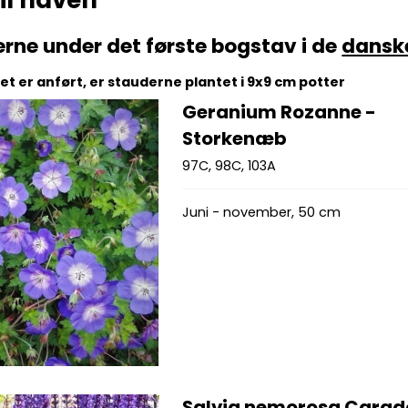
il haven
erne under det første bogstav i de
dansk
t er anført, er stauderne plantet i 9x9 cm potter
Geranium Rozanne -
Storkenæb
97C, 98C, 103A
Juni - november, 50 cm
Salvia nemorosa Cara