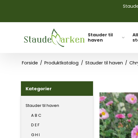
Stauder
Stauder til
Al
haven
s
Forside
/
Produktkatalog
/
Stauder til haven
/
Chr
Kategorier
Stauder til haven
A B C
D E F
G H I