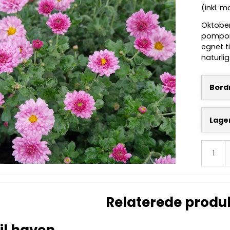
(inkl. 
Oktobe
pomponb
egnet t
naturlig
Bordn
Lage
Relaterede produ