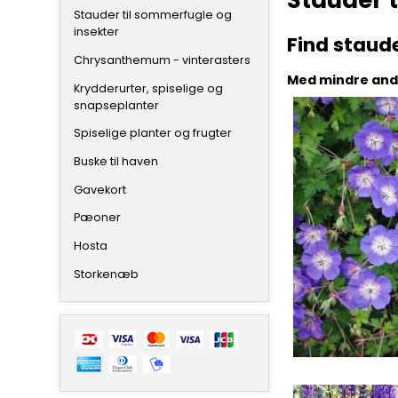
Stauder t
Stauder til sommerfugle og
insekter
Find staud
Chrysanthemum - vinterasters
Med mindre ande
Krydderurter, spiselige og
snapseplanter
Spiselige planter og frugter
Buske til haven
Gavekort
Pæoner
Hosta
Storkenæb