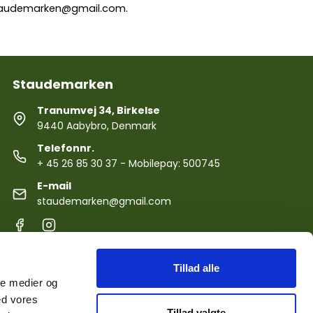
audemarken@gmail.com
.
Staudemarken
Tranumvej 34, Birkelse
9440 Aabybro, Denmark
Telefonnr.
+ 45 26 85 30 37
- Mobilepay: 500745
E-mail
staudemarken@gmail.com
Tillad alle
ale medier og
ed vores
Tillad valgte