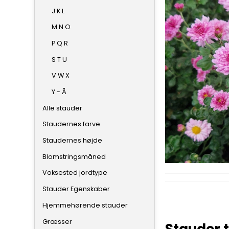
J K L
M N O
P Q R
S T U
V W X
Y - Å
Alle stauder
Staudernes farve
Staudernes højde
Blomstringsmåned
Voksested jordtype
Stauder Egenskaber
Hjemmehørende stauder
Græsser