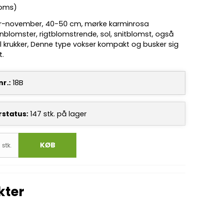
moms)
r-november, 40-50 cm, mørke karminrosa
lomster, rigtblomstrende, sol, snitblomst, også
il krukker, Denne type vokser kompakt og busker sig
t.
r.:
18B
rstatus:
147
stk.
på lager
KØB
stk.
kter