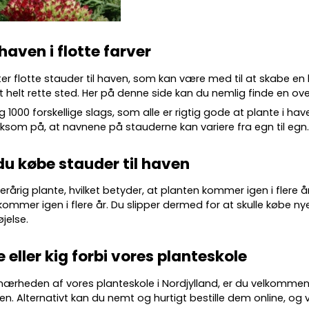
 haven i flotte farver
ter flotte
stauder
til haven, som kan være med til at skabe en
 helt rette sted. Her på denne side kan du nemlig finde en over
g 10
00 forskellige slags
, som alle er rigtig gode at plante i ha
m på, at navnene på stauderne kan variere fra egn til egn
du købe stauder til haven
lerårig plante, hvilket betyder, at planten kommer igen i flere 
kommer igen i flere år. Du slipper dermed for at skulle købe nye
øjelse.
e eller kig forbi vores planteskole
 nærheden af vores planteskole i Nordjylland, er du velkommen
en. Alternativt kan du nemt og hurtigt bestille dem online, og vi