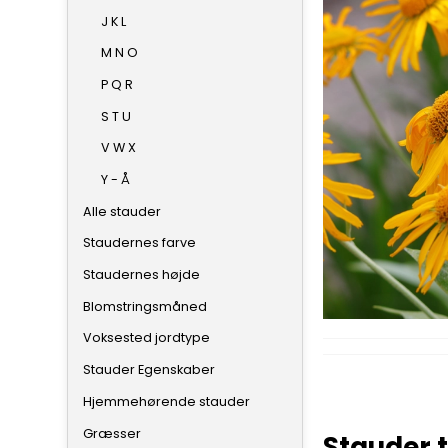
J K L
M N O
P Q R
S T U
V W X
Y - Å
Alle stauder
Staudernes farve
Staudernes højde
Blomstringsmåned
Voksested jordtype
Stauder Egenskaber
Hjemmehørende stauder
Græsser
Stauder t