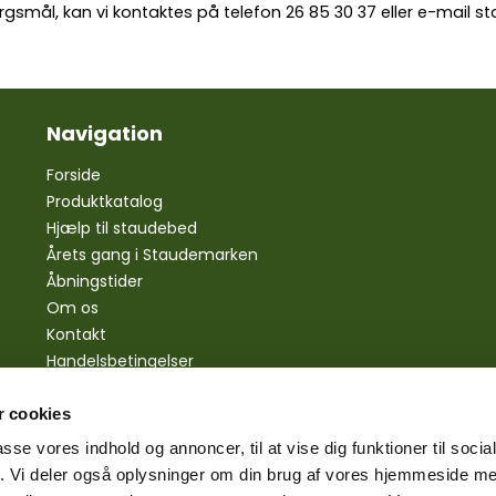
rgsmål, kan vi kontaktes på telefon
26 85 30 37
eller e-mail
st
Navigation
Forside
Produktkatalog
Hjælp til staudebed
Årets gang i Staudemarken
Åbningstider
Om os
Kontakt
Handelsbetingelser
Personlige oplysninger
Bestilling
 cookies
Betaling
passe vores indhold og annoncer, til at vise dig funktioner til soci
Levering
fik. Vi deler også oplysninger om din brug af vores hjemmeside m
Reklamationsret