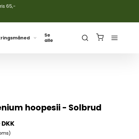
ris 65,-
Se
tringsmåned
alle
enium hoopesii - Solbrud
0 DKK
moms)