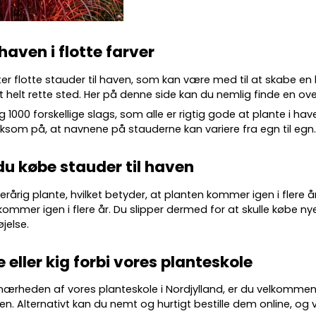
 haven i flotte farver
ter flotte
stauder
til haven, som kan være med til at skabe en
 helt rette sted. Her på denne side kan du nemlig finde en over
g 10
00 forskellige slags
, som alle er rigtig gode at plante i ha
m på, at navnene på stauderne kan variere fra egn til egn
du købe stauder til haven
lerårig plante, hvilket betyder, at planten kommer igen i flere 
kommer igen i flere år. Du slipper dermed for at skulle købe nye
øjelse.
e eller kig forbi vores planteskole
 nærheden af vores planteskole i Nordjylland, er du velkommen
en. Alternativt kan du nemt og hurtigt bestille dem online, og vi