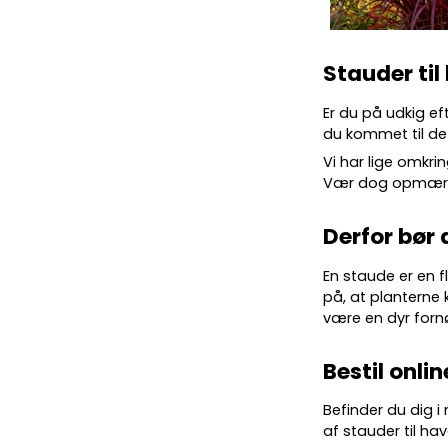
Stauder til
Er du på udkig ef
du kommet til det
Vi har lige omkrin
Vær dog opmærkso
Derfor bør 
En staude er en f
på, at planterne 
være en dyr forn
Bestil onlin
Befinder du dig i
af stauder til hav