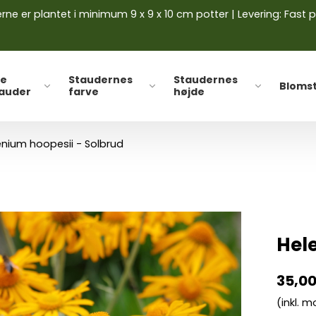
ne er plantet i minimum 9 x 9 x 10 cm potter | Levering: Fast p
le
Staudernes
Staudernes
Bloms
tauder
farve
højde
enium hoopesii - Solbrud
Hel
35,0
(inkl. 