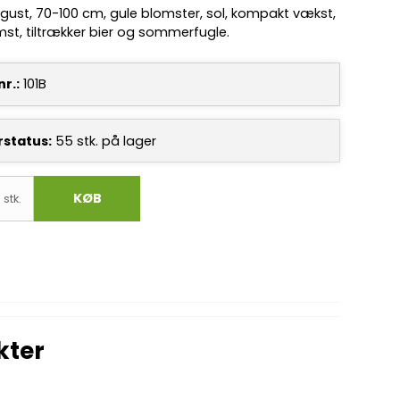
gust, 70-100 cm, gule blomster, sol, kompakt vækst,
mst, tiltrækker bier og sommerfugle.
r.:
101B
rstatus:
55
stk.
på lager
KØB
stk.
kter