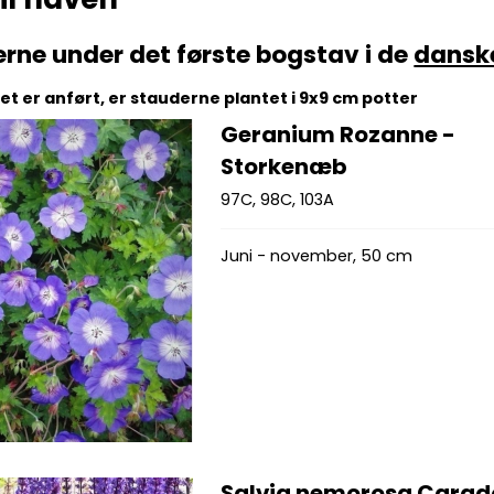
erne under det første bogstav i de
dansk
t er anført, er stauderne plantet i 9x9 cm potter
Geranium Rozanne -
Storkenæb
97C, 98C, 103A
Juni - november, 50 cm
Salvia nemorosa Cara