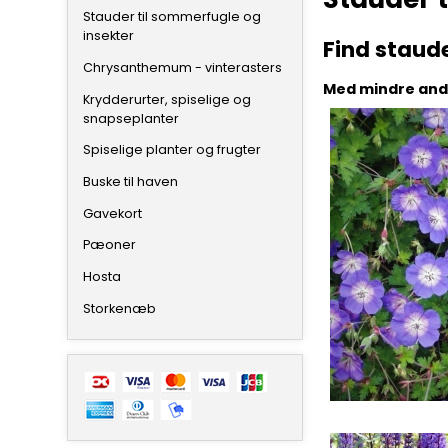
Stauder til sommerfugle og
insekter
Find staud
Chrysanthemum - vinterasters
Med mindre ande
Krydderurter, spiselige og
snapseplanter
Spiselige planter og frugter
Buske til haven
Gavekort
Pæoner
Hosta
Storkenæb