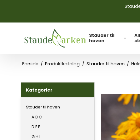
Stauder
Stauder til
Al
haven
s
Forside
/
Produktkatalog
/
Stauder til haven
/
Hel
Kategorier
Stauder til haven
A B C
D E F
G H I