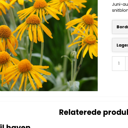
Juni-au
snitblo
Bordn
Lage
Relaterede produ
il haven