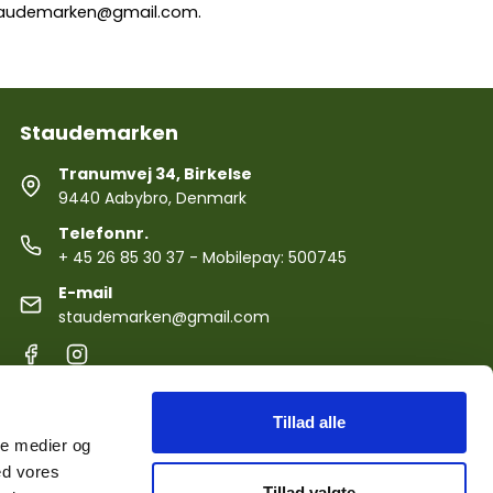
audemarken@gmail.com
.
Staudemarken
Tranumvej 34, Birkelse
9440 Aabybro, Denmark
Telefonnr.
+ 45 26 85 30 37
- Mobilepay: 500745
E-mail
staudemarken@gmail.com
Tillad alle
ale medier og
ed vores
Tillad valgte