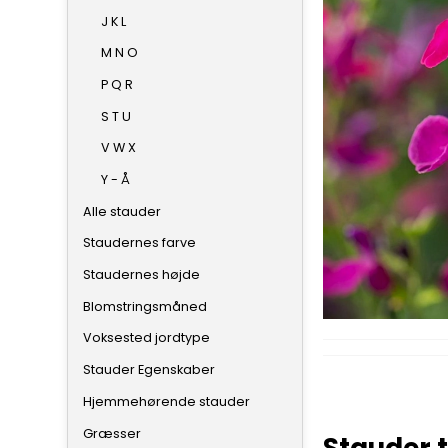
J K L
M N O
P Q R
S T U
V W X
Y - Å
Alle stauder
Staudernes farve
Staudernes højde
Blomstringsmåned
Voksested jordtype
Stauder Egenskaber
Hjemmehørende stauder
Græsser