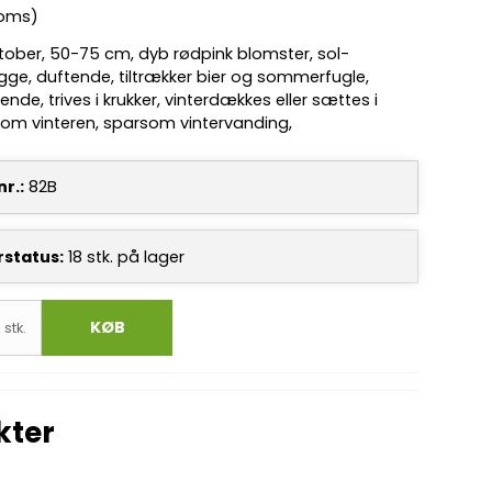
moms)
tober, 50-75 cm, dyb rødpink blomster, sol-
gge, duftende, tiltrækker bier og sommerfugle,
ende, trives i krukker, vinterdækkes eller sættes i
 om vinteren, sparsom vintervanding,
r.:
82B
rstatus:
18
stk.
på lager
KØB
stk.
kter