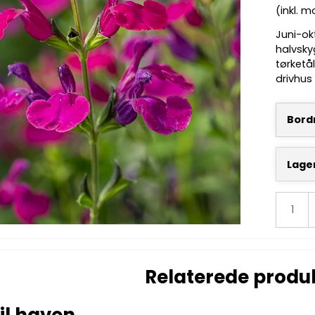
(inkl. 
Juni-ok
halvsky
tørketål
drivhus
Bordn
Lage
Relaterede produ