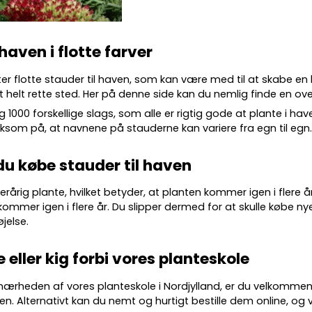
 haven i flotte farver
ter flotte
stauder
til haven, som kan være med til at skabe en
 helt rette sted. Her på denne side kan du nemlig finde en over
g 10
00 forskellige slags
, som alle er rigtig gode at plante i ha
m på, at navnene på stauderne kan variere fra egn til egn
du købe stauder til haven
lerårig plante, hvilket betyder, at planten kommer igen i flere 
kommer igen i flere år. Du slipper dermed for at skulle købe nye
øjelse.
e eller kig forbi vores planteskole
 nærheden af vores planteskole i Nordjylland, er du velkommen
en. Alternativt kan du nemt og hurtigt bestille dem online, og vi