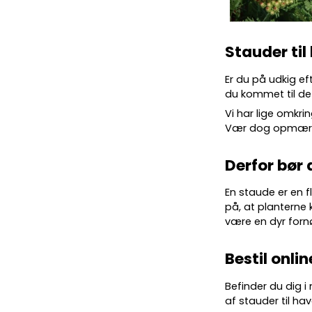
Stauder til
Er du på udkig ef
du kommet til det
Vi har lige omkrin
Vær dog opmærkso
Derfor bør 
En staude er en f
på, at planterne 
være en dyr forn
Bestil onlin
Befinder du dig i
af stauder til hav