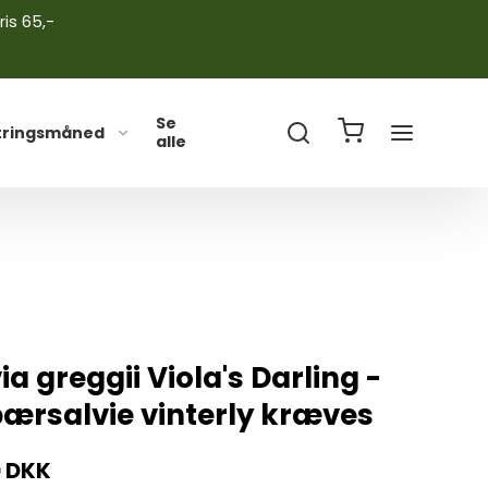
ris 65,-
Se
tringsmåned
alle
ia greggii Viola's Darling -
bærsalvie vinterly kræves
0 DKK