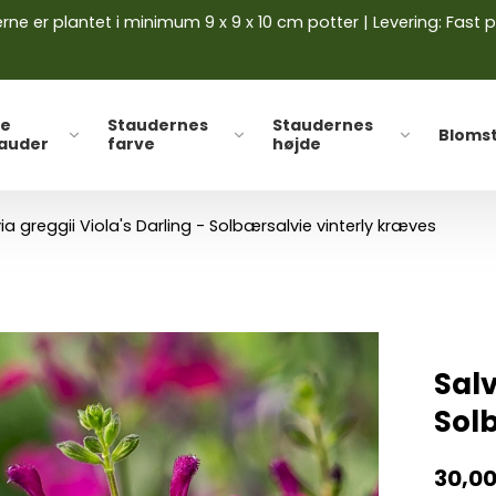
ne er plantet i minimum 9 x 9 x 10 cm potter | Levering: Fast p
le
Staudernes
Staudernes
Bloms
tauder
farve
højde
via greggii Viola's Darling - Solbærsalvie vinterly kræves
Salv
Sol
30,0