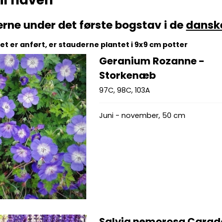
il haven
erne under det første bogstav i de
dansk
t er anført, er stauderne plantet i 9x9 cm potter
Geranium Rozanne -
Storkenæb
97C, 98C, 103A
Juni - november, 50 cm
Salvia nemorosa Cara