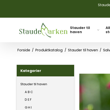
Stauder
Stauder til
Al
haven
s
Forside
/
Produktkatalog
/
Stauder til haven
/
Sal
Kategorier
Stauder til haven
A B C
D E F
G H I