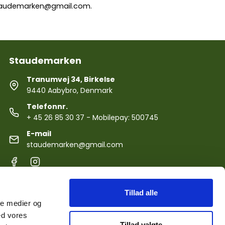
audemarken@gmail.com
.
Staudemarken
Tranumvej 34, Birkelse
9440 Aabybro, Denmark
Telefonnr.
+ 45 26 85 30 37
- Mobilepay: 500745
E-mail
staudemarken@gmail.com
Tillad alle
ale medier og
ed vores
Tillad valgte