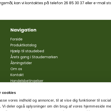
rgsmål, kan vi kontaktes på telefon
26 85 30 37
eller e-mail
st
Navigation
Forside
Produktkatalog
Hjælp til staudebed
Årets gang i Staudemarken
Åbningstider
Om os
Kontakt
Handelsbetingelser
Personlige oplysninger
Bestilling
 cookies
Betaling
passe vores indhold og annoncer, til at vise dig funktioner til soci
Levering
fik. Vi deler også oplysninger om din brug af vores hjemmeside m
Reklamationsret