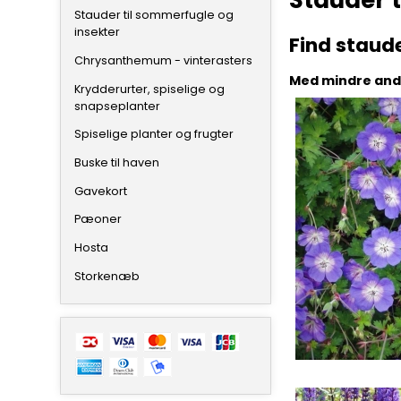
Stauder t
Stauder til sommerfugle og
insekter
Find staud
Chrysanthemum - vinterasters
Med mindre ande
Krydderurter, spiselige og
snapseplanter
Spiselige planter og frugter
Buske til haven
Gavekort
Pæoner
Hosta
Storkenæb