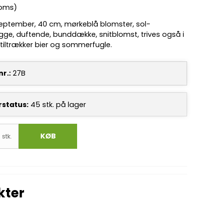
moms)
september, 40 cm, mørkeblå blomster, sol-
gge, duftende, bunddække, snitblomst, trives også i
, tiltrækker bier og sommerfugle.
r.:
27B
rstatus:
45
stk.
på lager
KØB
stk.
kter