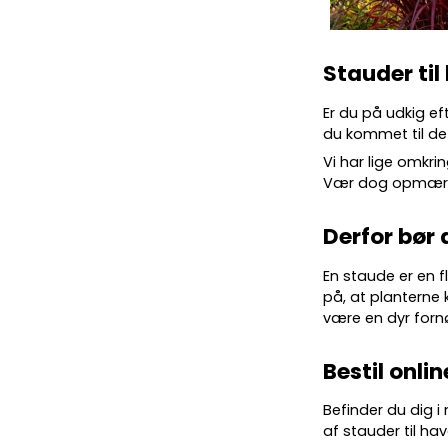
Stauder til
Er du på udkig ef
du kommet til det
Vi har lige omkrin
Vær dog opmærkso
Derfor bør 
En staude er en f
på, at planterne 
være en dyr forn
Bestil onlin
Befinder du dig i
af stauder til hav