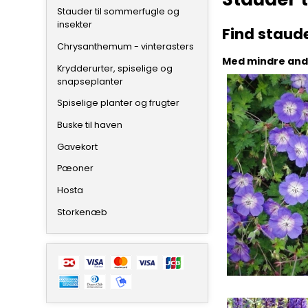
Stauder til sommerfugle og
insekter
Find staud
Chrysanthemum - vinterasters
Med mindre ande
Krydderurter, spiselige og
snapseplanter
Spiselige planter og frugter
Buske til haven
Gavekort
Pæoner
Hosta
Storkenæb