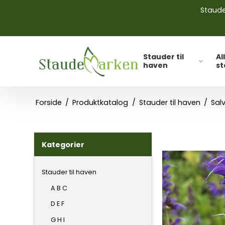
Stauder
Stauder til
Al
haven
s
Forside
/
Produktkatalog
/
Stauder til haven
/
Sal
Kategorier
Stauder til haven
A B C
D E F
G H I