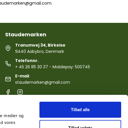
audemarken@gmail.com
.
Staudemarken
Tranumvej 34, Birkelse
9440 Aabybro, Denmark
Telefonnr.
+ 45 26 85 30 37
- Mobilepay: 500745
E-mail
staudemarken@gmail.com
Tillad alle
ale medier og
ed vores
Tillad valgte