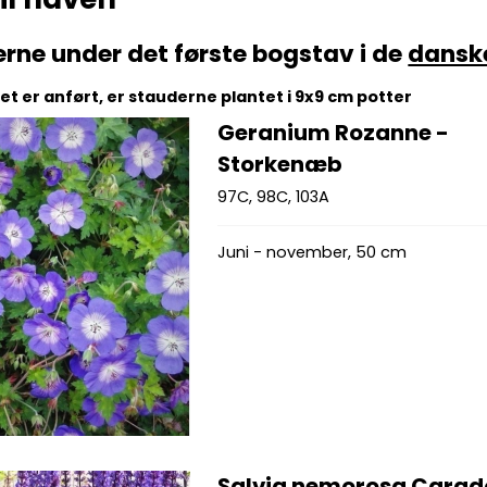
erne under det første bogstav i de
dansk
t er anført, er stauderne plantet i 9x9 cm potter
Geranium Rozanne -
Storkenæb
97C, 98C, 103A
Juni - november, 50 cm
Salvia nemorosa Cara