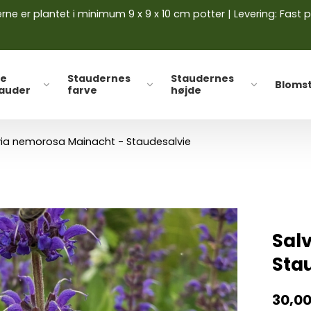
ne er plantet i minimum 9 x 9 x 10 cm potter | Levering: Fast p
le
Staudernes
Staudernes
Bloms
tauder
farve
højde
via nemorosa Mainacht - Staudesalvie
Sal
Sta
30,0