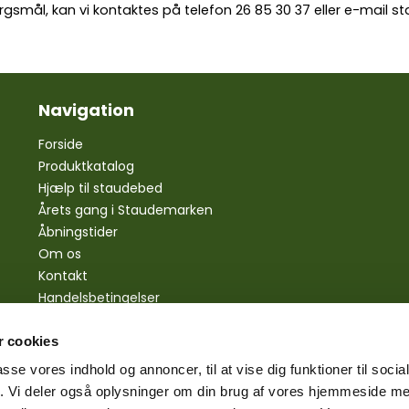
rgsmål, kan vi kontaktes på telefon
26 85 30 37
eller e-mail
st
Navigation
Forside
Produktkatalog
Hjælp til staudebed
Årets gang i Staudemarken
Åbningstider
Om os
Kontakt
Handelsbetingelser
Personlige oplysninger
Bestilling
 cookies
Betaling
passe vores indhold og annoncer, til at vise dig funktioner til soci
Levering
fik. Vi deler også oplysninger om din brug af vores hjemmeside m
Reklamationsret