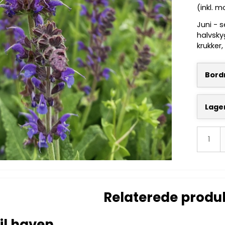
(inkl. 
Juni - 
halvsky
krukker
Bordn
Lage
Relaterede produ
il haven