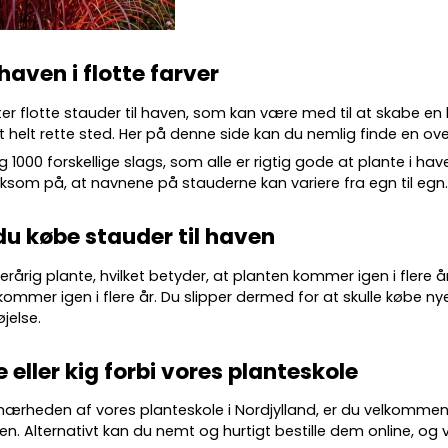
 haven i flotte farver
ter flotte
stauder
til haven, som kan være med til at skabe en
 helt rette sted. Her på denne side kan du nemlig finde en over
g 10
00 forskellige slags
, som alle er rigtig gode at plante i ha
m på, at navnene på stauderne kan variere fra egn til egn
du købe stauder til haven
lerårig plante, hvilket betyder, at planten kommer igen i flere 
kommer igen i flere år. Du slipper dermed for at skulle købe nye
øjelse.
e eller kig forbi vores planteskole
 nærheden af vores planteskole i Nordjylland, er du velkommen
en. Alternativt kan du nemt og hurtigt bestille dem online, og vi