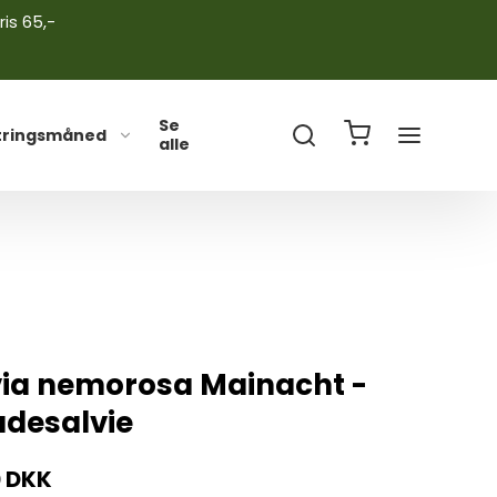
ris 65,-
Se
tringsmåned
alle
via nemorosa Mainacht -
udesalvie
0 DKK