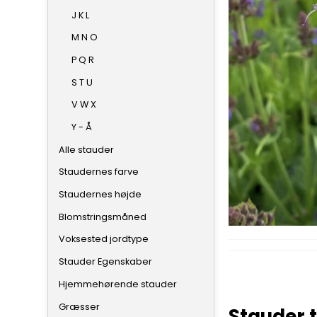
J K L
M N O
P Q R
S T U
V W X
Y - Å
Alle stauder
Staudernes farve
Staudernes højde
Blomstringsmåned
Voksested jordtype
Stauder Egenskaber
Hjemmehørende stauder
Græsser
Stauder t