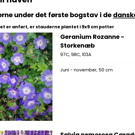
erne under det første bogstav i de
dansk
t er anført, er stauderne plantet i 9x9 cm potter
Geranium Rozanne -
Storkenæb
97C, 98C, 103A
Juni - november, 50 cm
Salvia nemorosa Cara