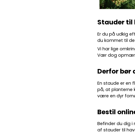
Stauder til
Er du på udkig ef
du kommet til det
Vi har lige omkrin
Vær dog opmærkso
Derfor bør 
En staude er en f
på, at planterne 
være en dyr forn
Bestil onlin
Befinder du dig i
af stauder til hav