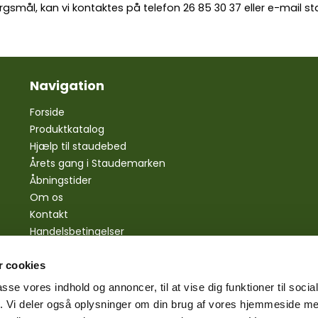
rgsmål, kan vi kontaktes på telefon
26 85 30 37
eller e-mail
st
Navigation
Forside
Produktkatalog
Hjælp til staudebed
Årets gang i Staudemarken
Åbningstider
Om os
Kontakt
Handelsbetingelser
Personlige oplysninger
Bestilling
 cookies
Betaling
passe vores indhold og annoncer, til at vise dig funktioner til soci
Levering
fik. Vi deler også oplysninger om din brug af vores hjemmeside m
Reklamationsret