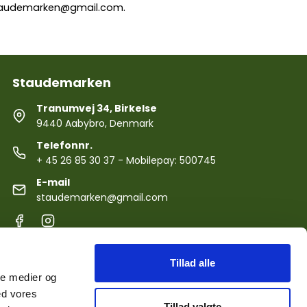
audemarken@gmail.com
.
Staudemarken
Tranumvej 34, Birkelse
9440 Aabybro, Denmark
Telefonnr.
+ 45 26 85 30 37
- Mobilepay: 500745
E-mail
staudemarken@gmail.com
Tillad alle
ale medier og
ed vores
Tillad valgte