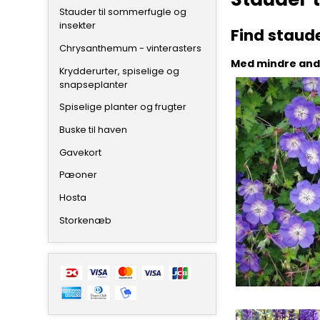
Stauder til sommerfugle og
insekter
Find staud
Chrysanthemum - vinterasters
Med mindre ande
Krydderurter, spiselige og
snapseplanter
Spiselige planter og frugter
Buske til haven
Gavekort
Pæoner
Hosta
Storkenæb