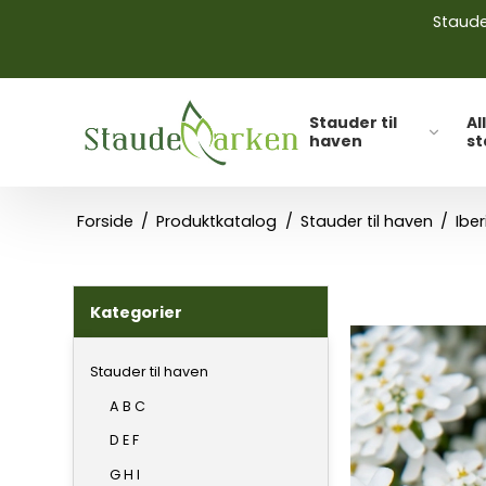
Stauder
Stauder til
Al
haven
s
Forside
/
Produktkatalog
/
Stauder til haven
/
Ibe
Kategorier
Stauder til haven
A B C
D E F
G H I