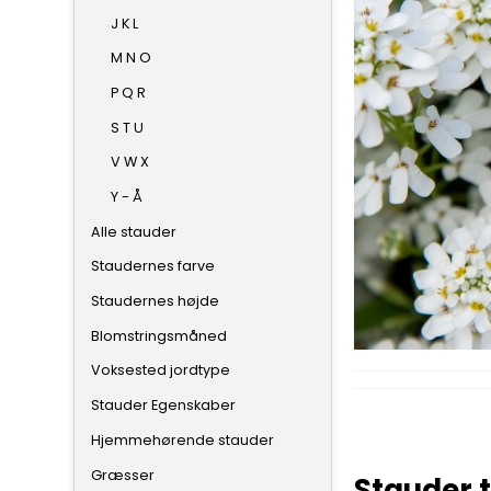
J K L
M N O
P Q R
S T U
V W X
Y - Å
Alle stauder
Staudernes farve
Staudernes højde
Blomstringsmåned
Voksested jordtype
Stauder Egenskaber
Hjemmehørende stauder
Græsser
Stauder t