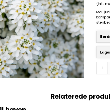
(inkl. 
Maj-jun
kompakt
stenbed 
Bordn
Lage
Relaterede produ
il haven