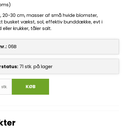
moms)
i, 20-30 cm, masser af små hvide blomster,
 busket vækst, sol, effektiv bunddække, evt i
eller krukker, tåler salt.
r.:
06B
rstatus:
71
stk.
på lager
KØB
stk.
kter