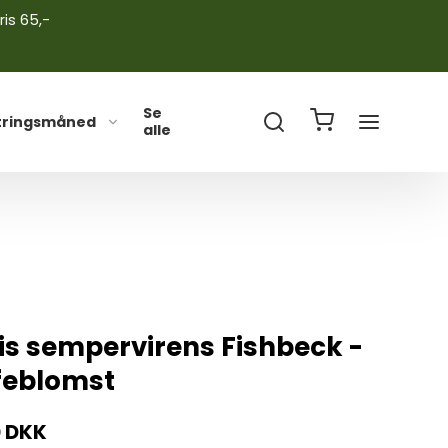
ris 65,-
Se
tringsmåned
alle
is sempervirens Fishbeck -
jfeblomst
0 DKK