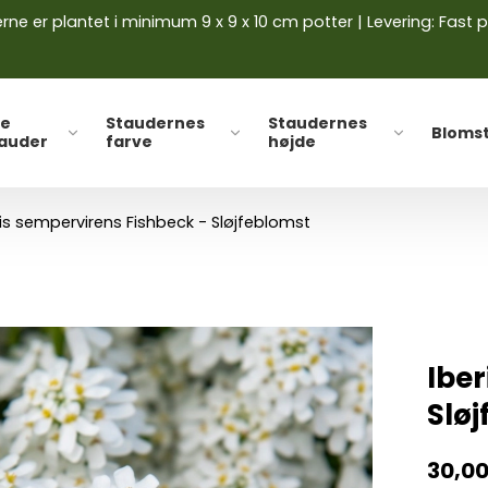
ne er plantet i minimum 9 x 9 x 10 cm potter | Levering: Fast p
le
Staudernes
Staudernes
Bloms
tauder
farve
højde
ris sempervirens Fishbeck - Sløjfeblomst
Iber
Slø
30,0