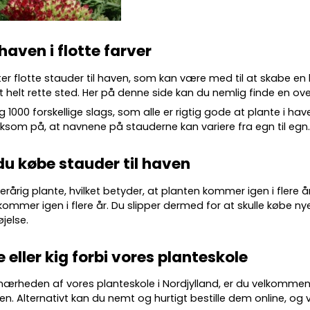
 haven i flotte farver
ter flotte
stauder
til haven, som kan være med til at skabe en
 helt rette sted. Her på denne side kan du nemlig finde en over
g 10
00 forskellige slags
, som alle er rigtig gode at plante i ha
m på, at navnene på stauderne kan variere fra egn til egn
du købe stauder til haven
lerårig plante, hvilket betyder, at planten kommer igen i flere 
kommer igen i flere år. Du slipper dermed for at skulle købe nye
øjelse.
e eller kig forbi vores planteskole
 nærheden af vores planteskole i Nordjylland, er du velkommen
en. Alternativt kan du nemt og hurtigt bestille dem online, og vi