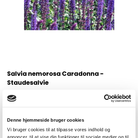
Salvia nemorosa Caradonna -
Staudesalvie
98AB
Juni-august, 60 cm
30,00 DKK
Denne hjemmeside bruger cookies
Vi bruger cookies til at tilpasse vores indhold og
(inkl. moms)
annoncer, til at vise dig funktioner til sociale medier og til