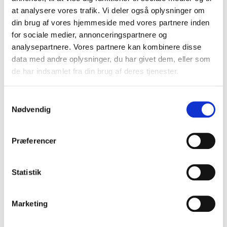
VIS PRODUKT
at analysere vores trafik. Vi deler også oplysninger om
din brug af vores hjemmeside med vores partnere inden
for sociale medier, annonceringspartnere og
analysepartnere. Vores partnere kan kombinere disse
data med andre oplysninger, du har givet dem, eller som
de har indsamlet fra din brug af deres tjenester.
S
Nødvendig
a
m
t
Præferencer
y
k
k
Statistik
e
v
Marketing
a
l