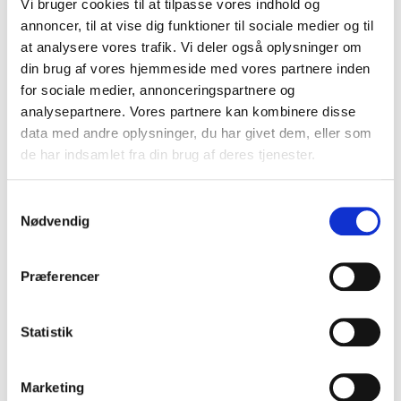
30,00 DKK
Vi bruger cookies til at tilpasse vores indhold og
annoncer, til at vise dig funktioner til sociale medier og til
(inkl. moms)
at analysere vores trafik. Vi deler også oplysninger om
VIS PRODUKT
din brug af vores hjemmeside med vores partnere inden
for sociale medier, annonceringspartnere og
analysepartnere. Vores partnere kan kombinere disse
data med andre oplysninger, du har givet dem, eller som
de har indsamlet fra din brug af deres tjenester.
S
Nødvendig
a
m
t
Præferencer
y
k
k
Statistik
e
v
Marketing
a