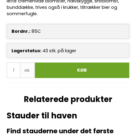
lette cremehvide blomster, halvskygge, snitblomst,
bunddække, trives også i krukker, tiltrækker bier og
sommerfugle.
Bordnr.:
85C
Lagerstatus:
43
stk.
på lager
KØB
stk.
Relaterede produkter
Stauder til haven
Find stauderne under det første