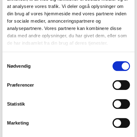
VIS PRODUKT
at analysere vores trafik. Vi deler også oplysninger om
din brug af vores hjemmeside med vores partnere inden
for sociale medier, annonceringspartnere og
analysepartnere. Vores partnere kan kombinere disse
data med andre oplysninger, du har givet dem, eller som
de har indsamlet fra din brug af deres tjenester.
S
Nødvendig
a
m
t
Præferencer
y
k
k
Statistik
e
v
Marketing
a
l