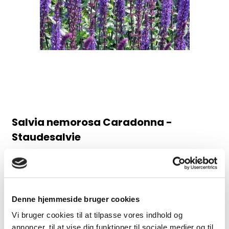
Salvia nemorosa Caradonna -
Staudesalvie
98AB
Juni-august, 60 cm
30,00 DKK
Denne hjemmeside bruger cookies
Vi bruger cookies til at tilpasse vores indhold og
(inkl. moms)
annoncer, til at vise dig funktioner til sociale medier og til