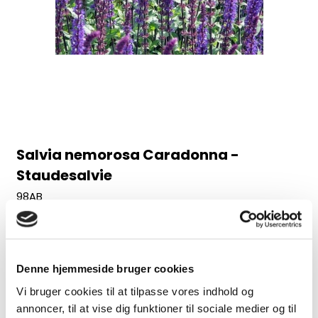
Salvia nemorosa Caradonna -
Staudesalvie
98AB
Juni-august, 60 cm
30,00 DKK
Denne hjemmeside bruger cookies
(inkl. moms)
Vi bruger cookies til at tilpasse vores indhold og
VIS PRODUKT
annoncer, til at vise dig funktioner til sociale medier og til