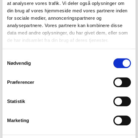
at analysere vores trafik. Vi deler også oplysninger om
din brug af vores hjemmeside med vores partnere inden
for sociale medier, annonceringspartnere og
analysepartnere. Vores partnere kan kombinere disse
data med andre oplysninger, du har givet dem, eller som
de har indsamlet fra din brug af deres tjenester.
S
Nødvendig
a
m
t
Præferencer
y
k
k
Statistik
e
v
Marketing
a
l