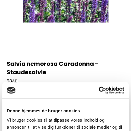
Salvia nemorosa Caradonna -
Staudesalvie
98AB
Juni-august, 60 cm
30,00 DKK
Denne hjemmeside bruger cookies
(inkl. moms)
Vi bruger cookies til at tilpasse vores indhold og
VIS PRODUKT
annoncer, til at vise dig funktioner til sociale medier og til