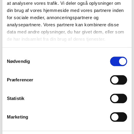
at analysere vores trafik. Vi deler også oplysninger om
din brug af vores hjemmeside med vores partnere inden
for sociale medier, annonceringspartnere og
analysepartnere. Vores partnere kan kombinere disse
data med andre oplysninger, du har givet dem, eller som
de har indsamlet fra din brug af deres tjenester.
S
Nødvendig
a
m
t
Præferencer
y
k
k
Statistik
e
v
Marketing
a
l