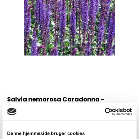
Salvia nemorosa Caradonna -
Staudesalvie
98AB
Juni-august, 60 cm
Denne hjemmeside bruger cookies