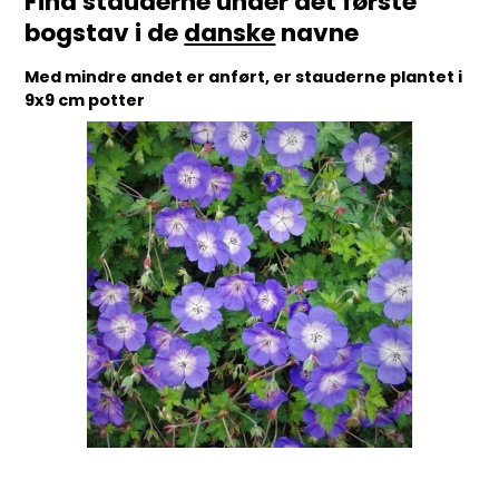
Find stauderne under det første
bogstav i de
danske
navne
Med mindre andet er anført, er stauderne plantet i
9x9 cm potter