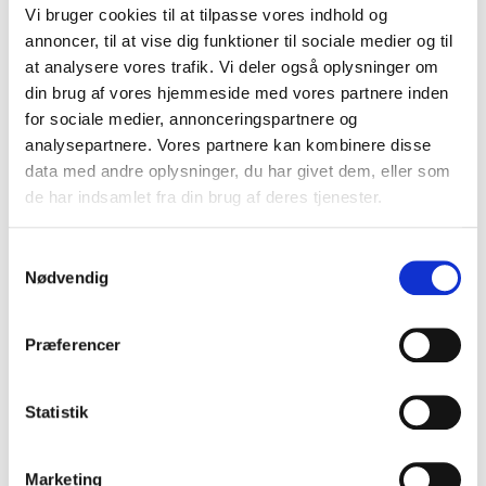
Vi bruger cookies til at tilpasse vores indhold og
30,00 DKK
annoncer, til at vise dig funktioner til sociale medier og til
(inkl. moms)
at analysere vores trafik. Vi deler også oplysninger om
VIS PRODUKT
din brug af vores hjemmeside med vores partnere inden
for sociale medier, annonceringspartnere og
analysepartnere. Vores partnere kan kombinere disse
data med andre oplysninger, du har givet dem, eller som
de har indsamlet fra din brug af deres tjenester.
S
Nødvendig
a
m
t
Præferencer
y
k
k
Statistik
e
v
Marketing