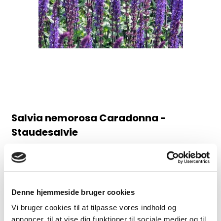
Salvia nemorosa Caradonna -
Staudesalvie
98AB
Juni-august, 60 cm
30,00 DKK
Denne hjemmeside bruger cookies
Vi bruger cookies til at tilpasse vores indhold og
(inkl. moms)
annoncer, til at vise dig funktioner til sociale medier og til