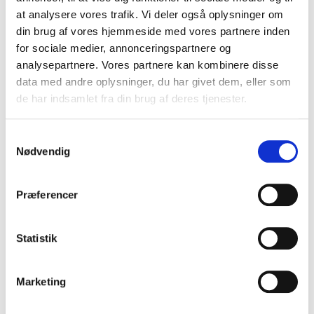
VIS PRODUKT
at analysere vores trafik. Vi deler også oplysninger om
din brug af vores hjemmeside med vores partnere inden
for sociale medier, annonceringspartnere og
analysepartnere. Vores partnere kan kombinere disse
data med andre oplysninger, du har givet dem, eller som
de har indsamlet fra din brug af deres tjenester.
S
Nødvendig
a
m
t
Præferencer
y
k
k
Statistik
e
v
Marketing
a
l