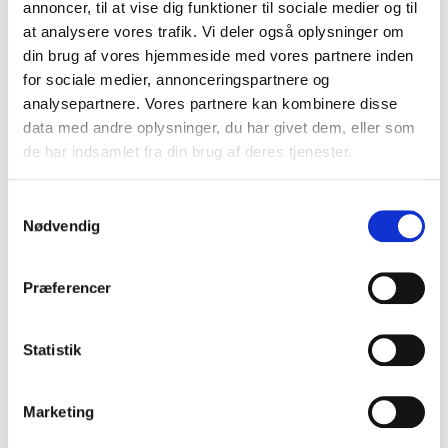
annoncer, til at vise dig funktioner til sociale medier og til
VIS PRODUKT
at analysere vores trafik. Vi deler også oplysninger om
din brug af vores hjemmeside med vores partnere inden
for sociale medier, annonceringspartnere og
analysepartnere. Vores partnere kan kombinere disse
data med andre oplysninger, du har givet dem, eller som
de har indsamlet fra din brug af deres tjenester.
S
Nødvendig
a
m
t
Præferencer
y
k
k
Statistik
e
v
Marketing
a
l