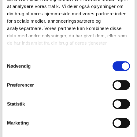
VIS PRODUKT
at analysere vores trafik. Vi deler også oplysninger om
din brug af vores hjemmeside med vores partnere inden
for sociale medier, annonceringspartnere og
analysepartnere. Vores partnere kan kombinere disse
data med andre oplysninger, du har givet dem, eller som
de har indsamlet fra din brug af deres tjenester.
S
Nødvendig
a
m
t
Præferencer
y
k
k
Statistik
e
v
Marketing
a
l