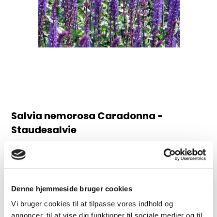
Salvia nemorosa Caradonna -
Staudesalvie
98AB
Juni-august, 60 cm
30,00 DKK
Denne hjemmeside bruger cookies
Vi bruger cookies til at tilpasse vores indhold og
(inkl. moms)
annoncer, til at vise dig funktioner til sociale medier og til