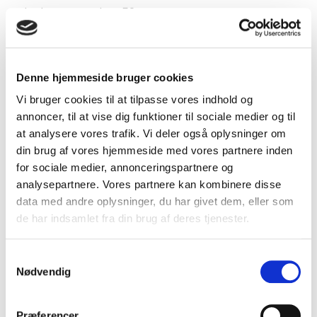
Oktober-november, 50 cm
30,00 DKK
(inkl. moms)
Denne hjemmeside bruger cookies
VIS PRODUKT
Vi bruger cookies til at tilpasse vores indhold og
annoncer, til at vise dig funktioner til sociale medier og til
at analysere vores trafik. Vi deler også oplysninger om
din brug af vores hjemmeside med vores partnere inden
for sociale medier, annonceringspartnere og
analysepartnere. Vores partnere kan kombinere disse
data med andre oplysninger, du har givet dem, eller som
de har indsamlet fra din brug af deres tjenester.
S
Nødvendig
a
m
t
Præferencer