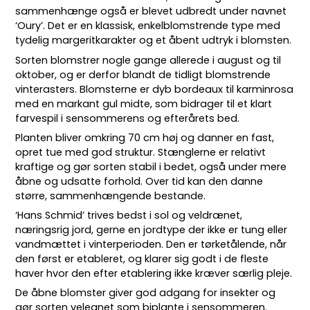
sammenhænge også er blevet udbredt under navnet
‘Oury’. Det er en klassisk, enkelblomstrende type med
tydelig margeritkarakter og et åbent udtryk i blomsten.
Sorten blomstrer nogle gange allerede i august og til
oktober, og er derfor blandt de tidligt blomstrende
vinterasters. Blomsterne er dyb bordeaux til karminrosa
med en markant gul midte, som bidrager til et klart
farvespil i sensommerens og efterårets bed.
Planten bliver omkring 70 cm høj og danner en fast,
opret tue med god struktur. Stænglerne er relativt
kraftige og gør sorten stabil i bedet, også under mere
åbne og udsatte forhold. Over tid kan den danne
større, sammenhængende bestande.
‘Hans Schmid’ trives bedst i sol og veldrænet,
næringsrig jord, gerne en jordtype der ikke er tung eller
vandmættet i vinterperioden. Den er tørketålende, når
den først er etableret, og klarer sig godt i de fleste
haver hvor den efter etablering ikke kræver særlig pleje.
De åbne blomster giver god adgang for insekter og
gør sorten velegnet som biplante i sensommeren.