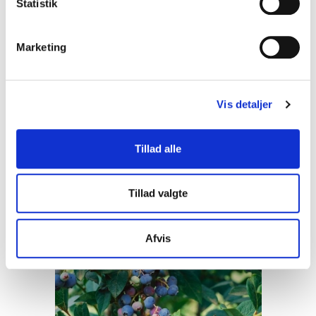
k
Statistik
e
Juli-august, 120-180 cm
v
Marketing
a
35,00 DKK
l
(inkl. moms)
g
VIS PRODUKT
Vis detaljer
Tillad alle
Tillad valgte
Afvis