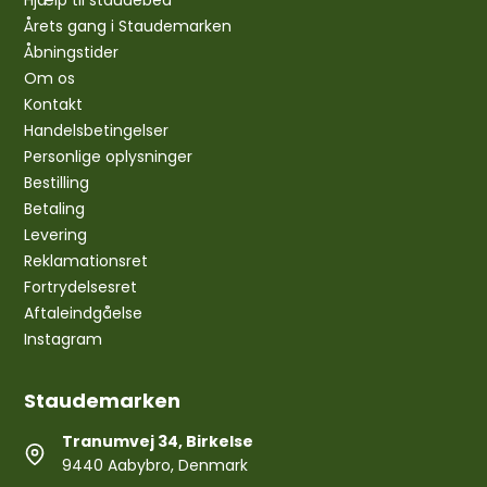
Hjælp til staudebed
Årets gang i Staudemarken
Åbningstider
Om os
Kontakt
Handelsbetingelser
Personlige oplysninger
Bestilling
Betaling
Levering
Reklamationsret
Fortrydelsesret
Aftaleindgåelse
Instagram
Staudemarken
Tranumvej 34, Birkelse
9440 Aabybro, Denmark