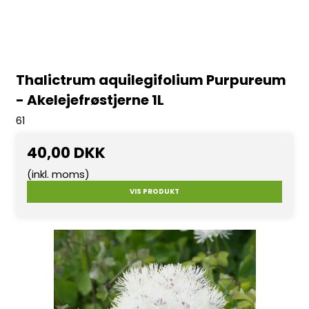
Thalictrum aquilegifolium Purpureum
- Akelejefrøstjerne 1L
61
40,00 DKK
(inkl. moms)
VIS PRODUKT