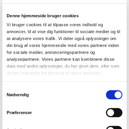
Denne hjemmeside bruger cookies
Vi bruger cookies til at tilpasse vores indhold og
annoncer, til at vise dig funktioner til sociale medier og til
at analysere vores trafik. Vi deler også oplysninger om
din brug af vores hjemmeside med vores partnere inden
for sociale medier, annonceringspartnere og
analysepartnere. Vores partnere kan kombinere disse
data med andre oplysninger, du har givet dem, eller som
de har indsamlet fra din brug af deres tjenester.
S
Nødvendig
a
m
Vaccinium corymbosum Bluecrop -
t
Præferencer
Blåbær
y
k
108A