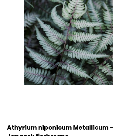
Athyrium niponicum Metallicum -