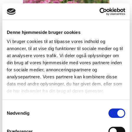
Denne hjemmeside bruger cookies
Vi bruger cookies til at tilpasse vores indhold og
annoncer, til at vise dig funktioner til sociale medier og til
at analysere vores trafik. Vi deler også oplysninger om
din brug af vores hjemmeside med vores partnere inden
for sociale medier, annonceringspartnere og
analysepartnere. Vores partnere kan kombinere disse
data med andre oplysninger, du har givet dem, eller som
de har indsamlet fra din brug af deres tjenester.
S
Nødvendig
a
Astrantia major Roma - Stjerneskærm
m
61, 68B
t
Præferencer